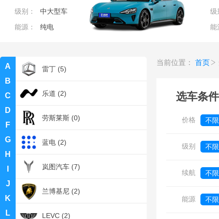
级别：
中大型车
级
雷诺 (1)
能源：
纯电
能
雷克萨斯 (13)
当前位置：
首页
A
雷丁 (5)
B
乐道 (2)
选车条件
C
D
劳斯莱斯 (0)
价格
不限
F
G
0
蓝电 (2)
级别
不限
H
岚图汽车 (7)
I
续航
不限
J
兰博基尼 (2)
K
能源
不限
L
LEVC (2)