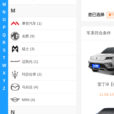
M
M
N
您已选择
雷
O
摩登汽车 (1)
P
车系符合条件
Q
名爵 (9)
R
猛士 (3)
S
T
迈凯伦 (1)
W
X
玛莎拉蒂 (2)
Y
雷丁i9
马自达 (4)
Z
11.58-13
MINI (4)
N