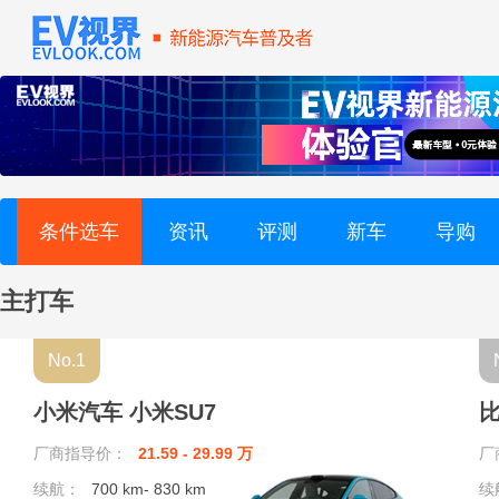
路特斯 (3)
路虎 (5)
领克 (15)
零跑汽车 (13)
条件选车
资讯
评测
新车
导购
凌宝汽车 (3)
主打车
林肯 (6)
No.1
猎豹汽车 (1)
小米汽车 小米SU7
比
理想汽车 (8)
厂商指导价：
21.59 - 29.99 万
厂
续航：
700 km- 830 km
理念 (1)
续