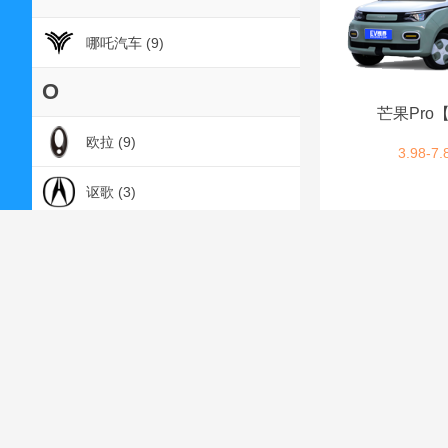
哪吒汽车 (9)
O
芒果Pro
欧拉 (9)
3.98-7.
讴歌 (3)
P
朋克汽车 (2)
Q
起亚 (7)
启辰 (6)