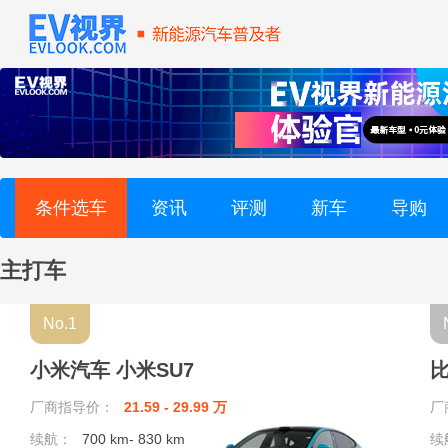
Polestar极星 (4)
Jeep (3)
ARCFOX极狐 (10)
K
条件选车
资讯
评测
新车
导购
克莱斯勒 (1)
主打车
凯翼 (4)
No.1
凯迪拉克 (2)
小米汽车 小米SU7
比
开瑞 (1)
厂商指导价：
21.59 - 29.99 万
厂
L
续航：
700 km- 830 km
续