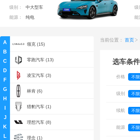
级别：
中大型车
级
路特斯 (3)
能源：
纯电
能
路虎 (5)
当前位置：
首页
A
领克 (15)
B
零跑汽车 (13)
选车条件
C
D
凌宝汽车 (3)
价格
不限
F
G
0
林肯 (6)
级别
不限
H
猎豹汽车 (1)
I
续航
不限
J
理想汽车 (8)
K
能源
不限
L
理念 (1)