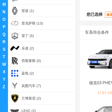
M
雷诺 (1)
N
您已选择
领
O
雷克萨斯 (13)
P
车系符合条件
Q
雷丁 (5)
R
乐道 (2)
S
T
劳斯莱斯 (0)
W
X
蓝电 (2)
Y
领克03 PH
岚图汽车 (7)
Z
17.67-19
兰博基尼 (2)
LEVC (2)