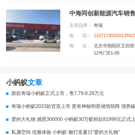
中海同创新能源汽车销
主营品牌：
奇瑞
电 话：
13371730393/13552
听)
地 址：
北京市朝阳区王四营
12号门E1-05
小蚂蚁
文章
新款奇瑞小蚂蚁正式上市，售7.79-8.29万元
奇瑞小蚂蚁2023款官宣上市 更有神秘明星倾情助阵 强势
爱的大礼物 感恩300000 小蚂蚁30万蚁粉款81999元正式
私属空间 优雅体验 小蚂蚁·魅打造夏日“爱的大礼物”