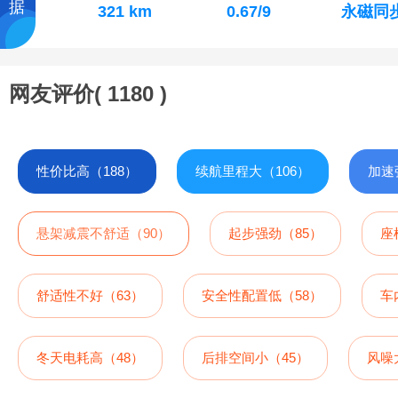
据
321 km
0.67/9
永磁同
网友评价(
1180
)
性价比高（188）
续航里程大（106）
加速
悬架减震不舒适（90）
起步强劲（85）
座
舒适性不好（63）
安全性配置低（58）
车
冬天电耗高（48）
后排空间小（45）
风噪