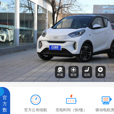
外观
前排
后排
其他
官
方
数
官方公布续航
充电时间（快/慢）
驱动电机