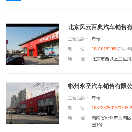
北京风云百典汽车销售
主营品牌：
奇瑞
电 话：
18810182988
(24小
地 址：
北京市西城区三里河
郴州永圣汽车销售有限
主营品牌：
奇瑞
电 话：
18573505015/0735-
听)
地 址：
湖南省郴州市北湖区
园1号