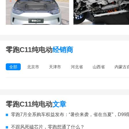
零跑C11纯电动
经销商
全部
北京市
天津市
河北省
山西省
内蒙古
零跑C11纯电动
文章
零跑7月全系购车权益发布：“暑价来袭，省在当夏”，D99限时享至高价值61279元综
不跟风死磕芯片，零跑想通了什么？