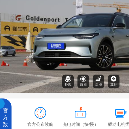
外观
前排
后排
其他
官
方
数
官方公布续航
充电时间（快/慢）
驱动电机