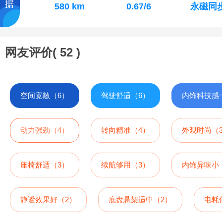
据
580 km
0.67/6
永磁同
网友评价(
52
)
空间宽敞（6）
驾驶舒适（6）
内饰科技感
动力强劲（4）
转向精准（4）
外观时尚（
座椅舒适（3）
续航够用（3）
内饰异味小
静谧效果好（2）
底盘悬架适中（2）
电耗