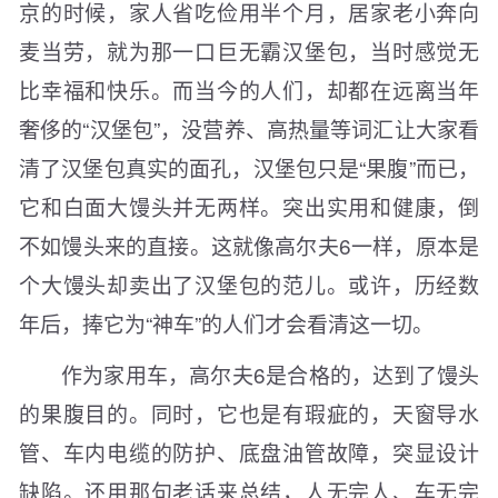
京的时候，家人省吃俭用半个月，居家老小奔向
麦当劳，就为那一口巨无霸汉堡包，当时感觉无
比幸福和快乐。而当今的人们，却都在远离当年
奢侈的“汉堡包”，没营养、高热量等词汇让大家看
清了汉堡包真实的面孔，汉堡包只是“果腹”而已，
它和白面大馒头并无两样。突出实用和健康，倒
不如馒头来的直接。这就像高尔夫6一样，原本是
个大馒头却卖出了汉堡包的范儿。或许，历经数
年后，捧它为“神车”的人们才会看清这一切。
作为家用车，高尔夫6是合格的，达到了馒头
的果腹目的。同时，它也是有瑕疵的，天窗导水
管、车内电缆的防护、底盘油管故障，突显设计
缺陷。还用那句老话来总结，人无完人、车无完