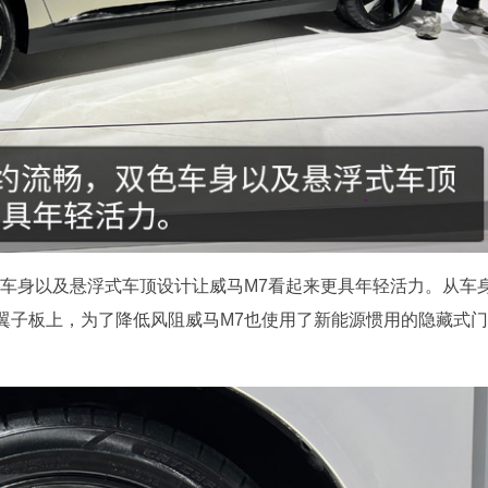
色车身以及悬浮式车顶设计让威马M7看起来更具年轻活力。从车
翼子板上，为了降低风阻威马M7也使用了新能源惯用的隐藏式门