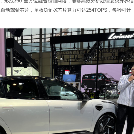
头，形成360°全方位融合感知网络，能够高效分析处理复杂外界信
in-X自动驾驶芯片，单枚Orin-X芯片算力可达254TOPS，每秒可计