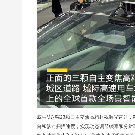
威马M7搭载3颗自主变焦高精超视激光雷达
向和纵向扫描速度，实现动态调节帧率和分辨率