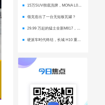
15万SUV彻底洗牌，MONA L03直接降维打击
领克造出了一台无短板瓦罐？
29.99 万起的猛士全新M817，从此越野不靠老司机
硬派车时代终结，长城 H10 重新洗牌