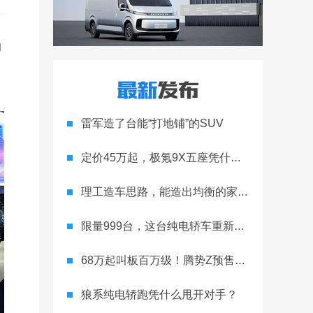
的
雷军造了台能“打地铺”的SUV
定价45万起，极氪9X五座凭什么领跑高端
理工造车思路，能造出均衡的家用轿跑吗
限量999台，这台纯电轿车重新定义运动家用
68万起叫板百万级！腾势Z预售开启
狼系纯电轿跑凭什么甩开对手？