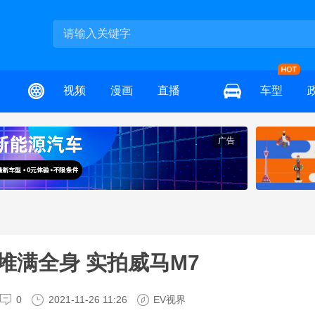
视频
漫画
直播
车型
广告
堆满全身 实拍威马M7
0
2021-11-26 11:26
EV视界