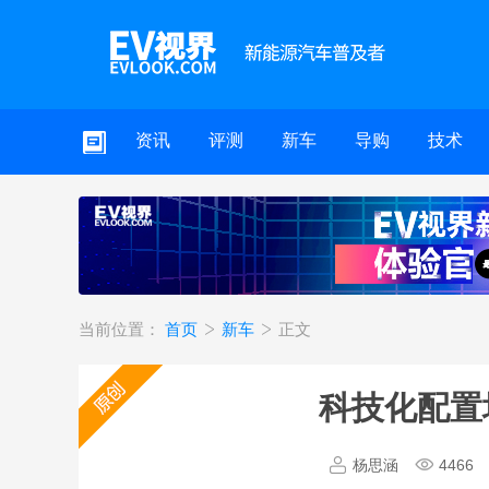
资讯
评测
新车
导购
技术
当前位置：
首页
新车
正文
科技化配置
杨思涵
4466