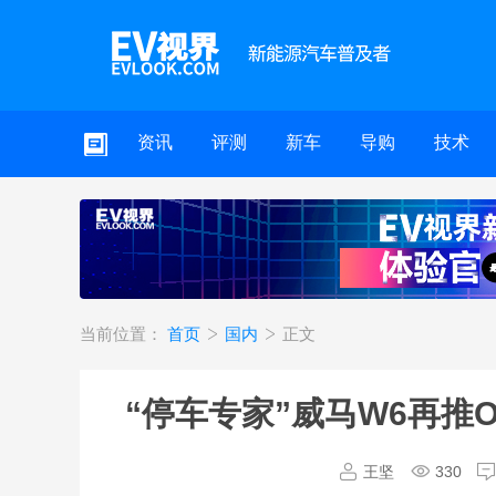
资讯
评测
新车
导购
技术
当前位置：
首页
国内
正文
“停车专家”威马W6再推O
王坚
330