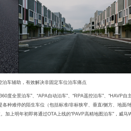
控泊车辅助，有效解决非固定车位泊车痛点
备“360度全景泊车”、“APA自动泊车”、“RPA遥控泊车”、“HAVP自
是各种难停的陌生车位（包括标准/非标狭窄、垂直/侧方、地面/
加上明年初即将通过OTA上线的“PAVP高精地图泊车”，威马