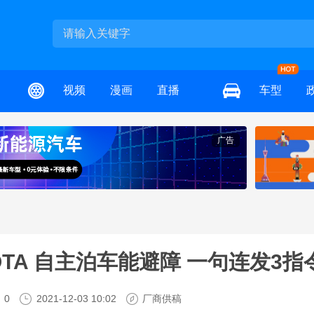
视频
漫画
直播
车型
广告
TA 自主泊车能避障 一句连发3指
0
2021-12-03 10:02
厂商供稿