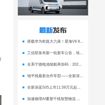
搭载华为乾崑大六座！星海V6 8月8日开启预售
工信部发布新一轮新车公告，埃安Ray 7引发关注
习
全系宁德电池续航再加码：2027款埃安RT上市，9.98万元起
地平线最新合作车型——全新深蓝S05正式上市！
全新深蓝S05上市11.59万元起，全球时尚激光智能SUV全面进阶
加速物理AI重塑干线智慧物流 智加科技战略合作图达通