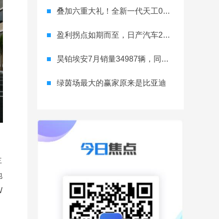
叠加六重大礼！全新一代天工08 670 Max上市限时价17.99万元
盈利拐点如期而至，日产汽车26财年一季度财报释放稳健增长信号
昊铂埃安7月销量34987辆，同比增长31.74%，全新Ray系列蓄势待发
绿茵场最大的赢家原来是比亚迪
主
地
W