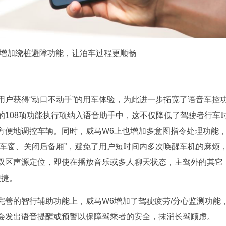
车增加绕桩避障功能，让泊车过程更顺畅
用户获得“动口不动手”的用车体验，为此进一步拓宽了语音车控
的108项功能执行项纳入语音助手中，这不仅降低了驾驶者行车
方便地调控车辆。同时，威马W6上也增加多意图指令处理功能
闭车窗、关闭后备厢”，避免了用户短时间内多次唤醒车机的麻烦
双区声源定位，即使在播放音乐或多人聊天状态，主驾外的其它
便捷。
完善的智行辅助功能上，威马W6增加了驾驶疲劳/分心监测功能
会发出语音提醒或预警以保障驾乘者的安全，抹消长驾顾虑。