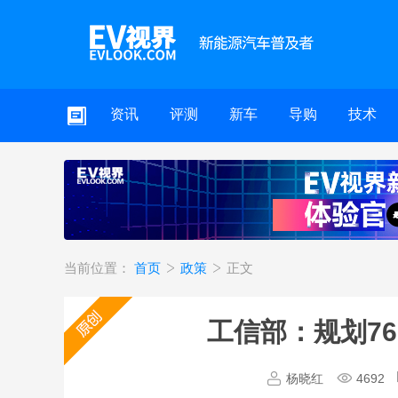
资讯
评测
新车
导购
技术
当前位置：
首页
政策
正文
工信部：规划76
杨晓红
4692