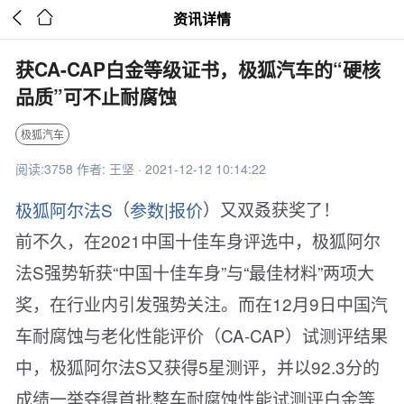


资讯详情
获CA-CAP白金等级证书，极狐汽车的“硬核
品质”可不止耐腐蚀
极狐汽车
阅读:3758 作者: 王坚 · 2021-12-12 10:14:22
极狐阿尔法S
（
参数
|
报价
）又双叒获奖了！
前不久，在2021中国十佳车身评选中，极狐阿尔
法S强势斩获
“中国十佳车身”与“最佳材料”
两项大
奖，在行业内引发强势关注。而在12月9日中国汽
车耐腐蚀与老化性能评价（
CA-CAP）试测评结果
中，极狐阿尔法S又获得5星测评，并以92.3分的
成绩一举夺得首批
整车耐腐蚀性能试测评白金等