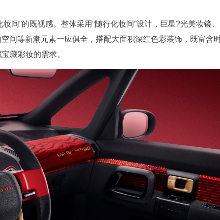
出“时尚化妆间”的既视感。整体采用“随行化妆间”设计，巨星?光美妆镜、
物空间等新潮元素一应俱全，搭配大面积深红色彩装饰，既富含
藏宝藏彩妆的需求。