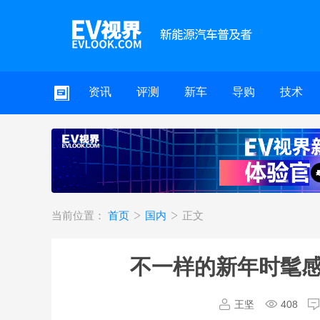
资讯
评测
新车
导购
技术
当前位置：
首页
国内
正文
不一样的新年时髦感！K
王坚
408