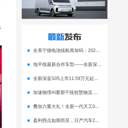
多
全系宁德电池续航再加码：2027款埃安RT上市，9.98万元起
地平线最新合作车型——全新深蓝S05正式上市！
全新深蓝S05上市11.59万元起，全球时尚激光智能SUV全面进阶
加速物理AI重塑干线智慧物流 智加科技战略合作图达通
叠加六重大礼！全新一代天工08 670 Max上市限时价17.99万元
盈利拐点如期而至，日产汽车26财年一季度财报释放稳健增长信号