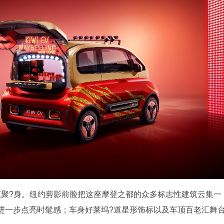
时尚元素汇聚?身。纽约剪影前脸把这座摩登之都的众多标志性建筑云集一
进一步点亮时髦感；车身好莱坞?道星形饰标以及车顶百老汇舞