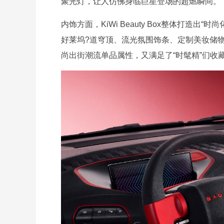
聚光灯，让人仿佛身临巨星登场的超燃瞬间。
内饰方面，KiWi Beauty Box整体打造
好莱坞?道穹顶、流光氛围饰条、定制美妆储
尚出街潮流单品属性，又满足了“时髦精”们收