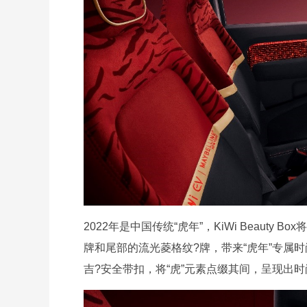
2022年是中国传统“虎年”，KiWi Beaut
牌和尾部的流光菱格纹?牌，带来“虎年”专属
吉?安全带扣，将“虎”元素点缀其间，呈现出