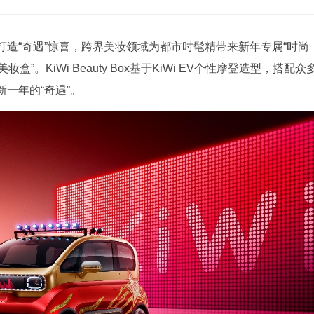
持续打造“奇遇”惊喜，跨界美妆领域为都市时髦精带来新年专属“时尚
遇美妆盒”。KiWi Beauty Box基于KiWi EV个性摩登造型，搭配众
一年的“奇遇”。