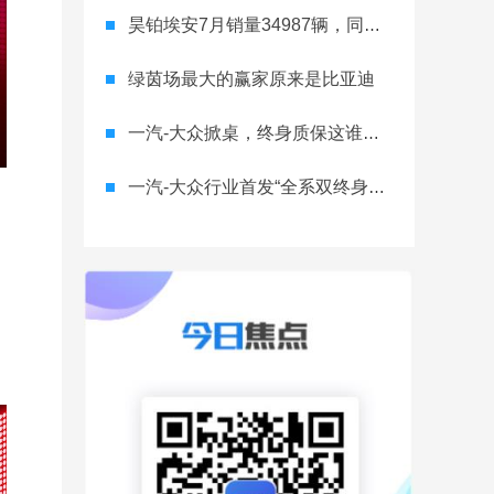
昊铂埃安7月销量34987辆，同比增长31.74%，全新Ray系列蓄势待发
绿茵场最大的赢家原来是比亚迪
一汽-大众掀桌，终身质保这谁顶得住？
一汽-大众行业首发“全系双终身质保” 重树汽车服务新标杆