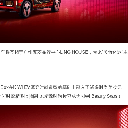
ox实车将亮相于广州五菱品牌中心LING HOUSE，带来“美妆奇遇”主
uty Box在KiWi EV摩登时尚造型的基础上融入了诸多时尚美妆元
“时髦精”时刻都能以精致时尚妆容成为KiWi Beauty Stars！