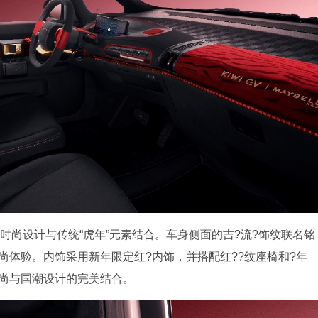
y Box将时尚设计与传统“虎年”元素结合。车身侧面的吉?流?饰纹联名铭
时尚体验。内饰采用新年限定红?内饰，并搭配红??纹座椅和?年
时尚与国潮设计的完美结合。