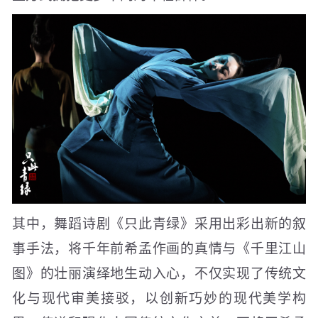
其中，舞蹈诗剧《只此青绿》采用出彩出新的叙
事手法，将千年前希孟作画的真情与《千里江山
图》的壮丽演绎地生动入心，不仅实现了传统文
化与现代审美接驳，以创新巧妙的现代美学构