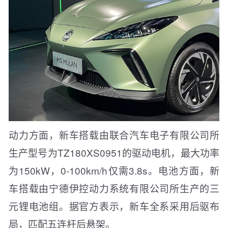
动力方面，新车搭载由联合汽车电子有限公司所
生产型号为TZ180XS0951的驱动电机，最大功率
为150kW，0-100km/h仅需3.8s。电池方面，新
车搭载由宁德伊控动力系统有限公司所生产的三
元锂电池组。据官方表示，新车全系采用后驱布
局，匹配五连杆后悬架。