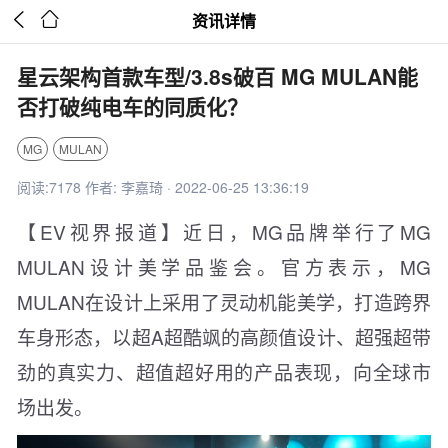


资讯详情
星云架构首款车型/3.8s破百 MG MULAN能
否打破纯电车的同质化？
MG
MULAN
阅读:7178 作者: 李嘉琦 · 2022-06-25 13:36:19
【EV视界报道】近日，MG品牌举行了MG
MULAN设计美学品鉴会。官方表示，MG
MULAN在设计上采用了灵动机能美学，打造跨界
车身形态，以超A超酷飒的高颜值设计、超强超带
劲的真实力、超值超好用的产品表现，向全球市
场出发。