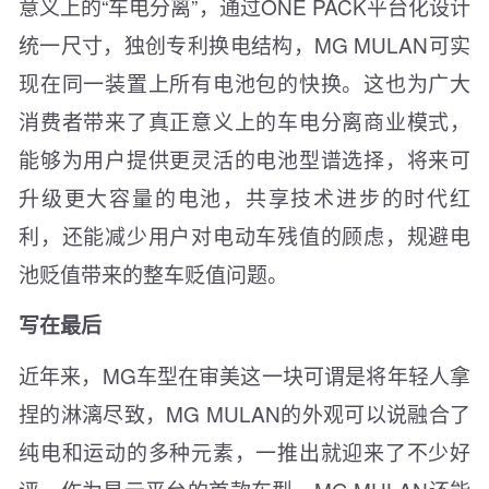
意义上的“车电分离”，通过ONE PACK平台化设计
统一尺寸，独创专利换电结构，MG MULAN可实
现在同一装置上所有电池包的快换。这也为广大
消费者带来了真正意义上的车电分离商业模式，
能够为用户提供更灵活的电池型谱选择，将来可
升级更大容量的电池，共享技术进步的时代红
利，还能减少用户对电动车残值的顾虑，规避电
池贬值带来的整车贬值问题。
写在最后
近年来，MG车型在审美这一块可谓是将年轻人拿
捏的淋漓尽致，MG MULAN的外观可以说融合了
纯电和运动的多种元素，一推出就迎来了不少好