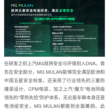
在研发之初上汽MG就将安全与环保刻入DNA。首
先在安全部分，MG MULAN能够完全满足欧洲和
中国五星安全标准，还采用了行业领先的三重防
撞梁设计、CPM电容，加之上汽“魔方”电池同级
领先的“零热失控”防护体系，无论是车辆本身还是
电池组安全，MG MULAN都做到全面兼顾。此