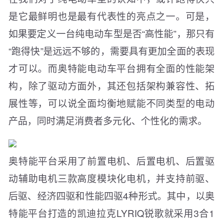
是它最鲜明也是最有代表性的亮点之一。可是，
如果要定义一台纯电动车型是否“高性能”，那只有
“跑得快”是远远不够的，需要具有更加全面的表现
才可以。而奥特能电动车平台拥有全面的性能架
构，除了驱动方面外，其还包括架构兼容性、拓
展性等，可以说全面均衡地赋能不同类型的电动
产品，同时满足消费者多元化、个性化的需求。
奥特能平台采用了前置电机、后置电机、后置驱
动辅助电机三款高度模块化电机，并支持前驱、
后驱、经济四驱和性能四驱4种形式。其中，以奥
特能平台打造的凯迪拉克LYRIQ锐歌就采用3合1