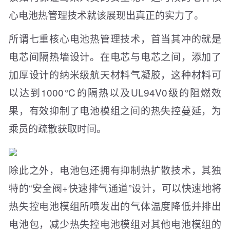
心电池热管理技术就该展现出真正的实力了。
所谓七重核心电池热管理技术，首当其冲的就是
电芯间隔热墙设计。在电芯与电芯之间，添加了
加厚设计的纳米级航天材料气凝胶，这种材料可
以达到1000℃的隔热以及UL94V0级的阻燃效
果，有效抑制了电池模组之间的热失控蔓延，为
乘员的疏散获取时间。
除此之外，电池包还拥有抑制热扩散技术，其独
特的“安全阀+快速排气通道”设计，可以快速地将
热失控电池模组所喷发出的气体温度降低并排出
电池包，减少热失控电池模组对其他电池模组的