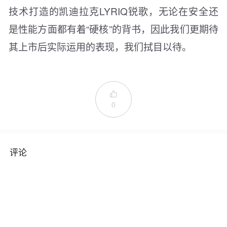
技术打造的凯迪拉克LYRIQ锐歌，无论在安全还
是性能方面都有着“硬核”的背书，因此我们更期待
其上市后实际运用的表现，我们拭目以待。

0
评论