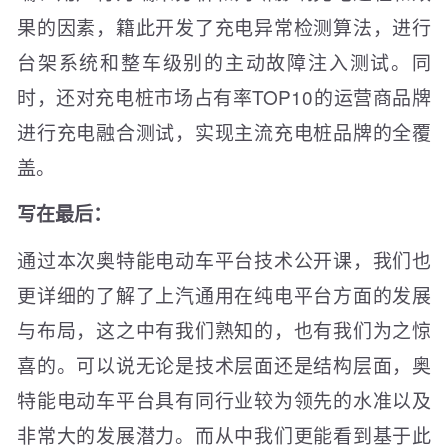
果的因素，籍此开发了充电异常检测算法，进行
台架系统和整车级别的主动故障注入测试。同
时，还对充电桩市场占有率TOP10的运营商品牌
进行充电融合测试，实现主流充电桩品牌的全覆
盖。
写在最后：
通过本次奥特能电动车平台技术公开课，我们也
更详细的了解了上汽通用在纯电平台方面的发展
与布局，这之中有我们熟知的，也有我们为之惊
喜的。可以说无论是技术层面还是结构层面，奥
特能电动车平台具有同行业较为领先的水准以及
非常大的发展潜力。而从中我们更能看到基于此