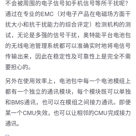
不会被周围的电子信号如手机信号等所干扰呢？
通过在专业的EMC（对电子产品在电磁场方面干
扰大小和抗干扰能力的综合评定）检测机构的测
试，无论是多强的信号干扰，奥特能平台电池包
的无线电池管理系统都可以准确实时地将电信号
传输出来，因此在稳定性及可靠性上是完全不需
要担心的。
另外在使用效率上，电池包中每一个电池模组上
都有一个独立的通讯模块，每个模块既可以单独
和BMS通讯，也可以在模组之间接力通讯。即便
某一个CMU失效，也可以让相邻的CMU完成接力
通讯。