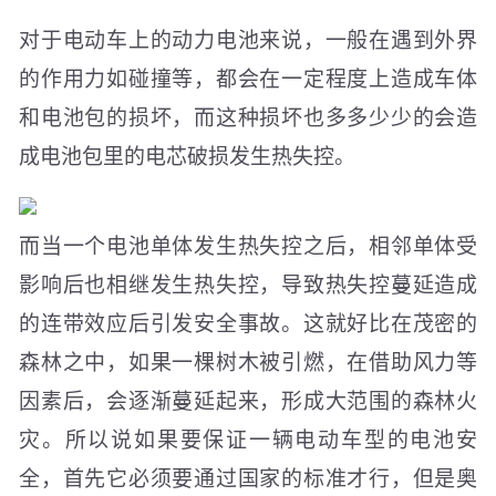
对于电动车上的动力电池来说，一般在遇到外界
的作用力如碰撞等，都会在一定程度上造成车体
和电池包的损坏，而这种损坏也多多少少的会造
成电池包里的电芯破损发生热失控。
而当一个电池单体发生热失控之后，相邻单体受
影响后也相继发生热失控，导致热失控蔓延造成
的连带效应后引发安全事故。这就好比在茂密的
森林之中，如果一棵树木被引燃，在借助风力等
因素后，会逐渐蔓延起来，形成大范围的森林火
灾。所以说如果要保证一辆电动车型的电池安
全，首先它必须要通过国家的标准才行，但是奥