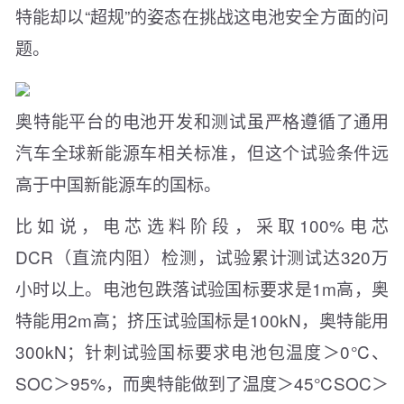
特能却以“超规”的姿态在挑战这电池安全方面的问
题。
奥特能平台的电池开发和测试虽严格遵循了通用
汽车全球新能源车相关标准，但这个试验条件远
高于中国新能源车的国标。
比如说，电芯选料阶段，采取100%电芯
DCR（直流内阻）检测，试验累计测试达320万
小时以上。电池包跌落试验国标要求是1m高，奥
特能用2m高；挤压试验国标是100kN，奥特能用
300kN；针刺试验国标要求电池包温度＞0℃、
SOC＞95%，而奥特能做到了温度＞45℃SOC＞