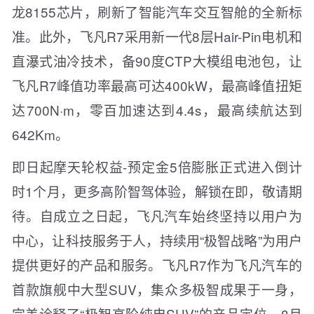
龙8155芯片，刷新了智能汽车交互智舱的全新标
准。此外，飞凡R7采用新一代8层Hair-Pin电机和
直瀑式油冷技术，备90度CTP大模组电池包，让
飞凡R7峰值功率最高可达400kW，最高峰值扭矩
达700N·m，零百加速达到4.4s，最高续航达到
642Km。
即日起摩天轮权益-预定金5倍膨胀正式进入倒计
时1个月，更多高阶智驾体验，解锁在即，敬请期
待。自成立之日起，飞凡汽车始终坚持以用户为
中心，让科技服务于人，持续用“极智战略”为用户
提供更好的产品和服务。飞凡R7作为飞凡汽车的
首款旗舰中大型SUV，集众多极智成果于一身，
完美诠释了“极智高阶纯电SUV”的产品定位。8月