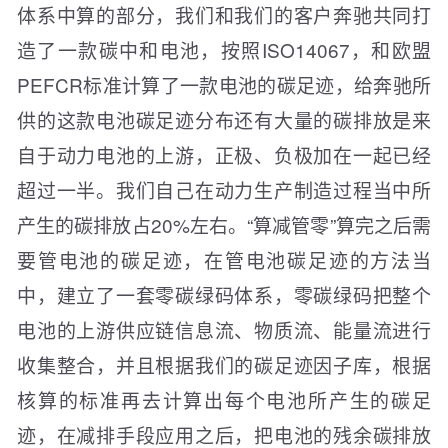
体系中算的部分，我们和我们的客户奔驰共同打
造了一款碳中和电池，按照ISO14067，和欧盟
PEFCR标准计算了一款电池的碳足迹，给奔驰所
供的这款电池碳足迹分布还有大量的碳排放是来
自于动力电池的上游，正极、负极加在一起已经
超过一半。我们自己在动力生产制造过程当中所
产生的碳排放占20%左右。“算减管零”算完之后需
要管电池的碳足迹，在管电池碳足迹的方法当
中，建立了一套零碳绿码体系，零碳绿码把整个
电池的上游供应链信息流、物质流、能量流进行
收集整合，并且根据我们的碳足迹因子库，根据
核算的标准再去计算出每个电池所产生的碳足
迹，在减排手段应用之后，把电池的残余碳排放