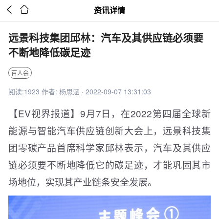


资讯详情
远景科技集团邱林：汽车及其供应链必须要
不断地降低碳足迹
百人会
阅读:1923 作者: 杨思涵 · 2022-09-07 13:31:03
【EV视界报道】9月7日，在2022第四届全球新
能源与智能汽车供应链创新大会上，远景科技集
团零碳产品首席科学家邱林表示，汽车及其供应
链必须要不断地降低它的碳足迹，才能巩固其市
场地位，实现其产业链条安全发展。