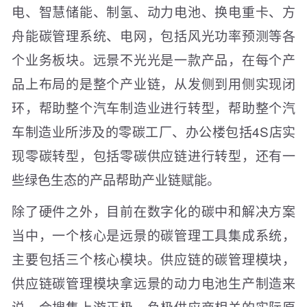
电、智慧储能、制氢、动力电池、换电重卡、方
舟能碳管理系统、电网，包括风光功率预测等各
个业务板块。远景不光光是一款产品，在每个产
品上布局的是整个产业链，从发侧到用侧实现闭
环，帮助整个汽车制造业进行转型，帮助整个汽
车制造业所涉及的零碳工厂、办公楼包括4S店实
现零碳转型，包括零碳供应链进行转型，还有一
些绿色生态的产品帮助产业链赋能。
除了硬件之外，目前在数字化的碳中和解决方案
当中，一个核心是远景的碳管理工具集成系统，
主要包括三个核心模块。供应链的碳管理模块，
供应链碳管理模块拿远景的动力电池生产制造来
说，会搜集上游正极、负极供应商相关的实际原