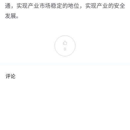
通，实现产业市场稳定的地位，实现产业的安全
发展。

0
评论