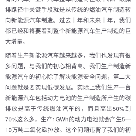
排路径中关键手段就是从传统的燃油汽车制造转
向新能源汽车制造。过去十年和未来十年，我们
都已经和将要看到整个新能源汽车生产制造的巨
大增量。
随着生产新能源汽车越来越多，我们也发现有很
多问题，与我们的初心相背离。我们生产制造新
能源汽车的初心除了解决能源安全问题，第二大
问题就是要实现低碳发展。实际上我们生产一台
新能源汽车包括动力电池的生产制造所产生的碳
排放是高于传统燃油汽车的，而且高出50%到
70%这么多，生产1GWh的动力电池就会产生5—
10万吨二氧化碳排放。这个问题违背了我们的初