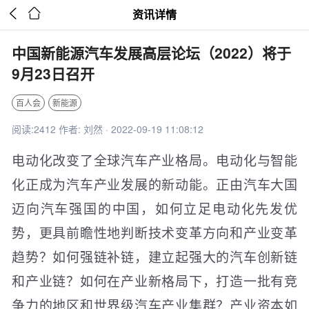


资讯详情
中国新能源汽车发展高层论坛（2022）将于
9月23日召开
百人会
新能源
阅读:2412 作者: 刘然 · 2022-09-19 11:08:12
电动化改变了全球汽车产业格局。电动化与智能
化正成为汽车产业发展的新动能。正由汽车大国
迈向汽车强国的中国，如何立足电动化先发优
势，更具前瞻性地判断技术变革方向和产业变革
趋势？如何强链补链，建立起强大的汽车创新链
和产业链？如何在产业新格局下，打造一批有竞
争力的地区和世界级汽车产业集群？产业资本如