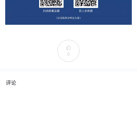

0
评论