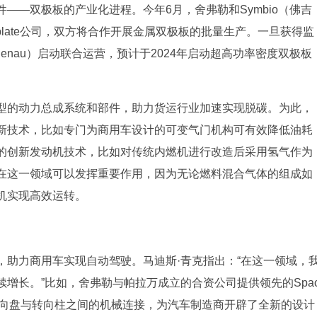
——双极板的产业化进程。今年6月，舍弗勒和Symbio（佛吉
plate公司，双方将合作开展金属双极板的批量生产。一旦获得监
enau）启动联合运营，预计于2024年启动超高功率密度双极板
型的动力总成系统和部件，助力货运行业加速实现脱碳。为此，
新技术，比如专门为商用车设计的可变气门机构可有效降低油耗
的创新发动机技术，比如对传统内燃机进行改造后采用氢气作为
在这一领域可以发挥重要作用，因为无论燃料混合气体的组成如
机实现高效运转。
，助力商用车实现自动驾驶。马迪斯·青克指出：“在这一领域，
增长。”比如，舍弗勒与帕拉万成立的合资公司提供领先的Spa
汽车方向盘与转向柱之间的机械连接，为汽车制造商开辟了全新的设计