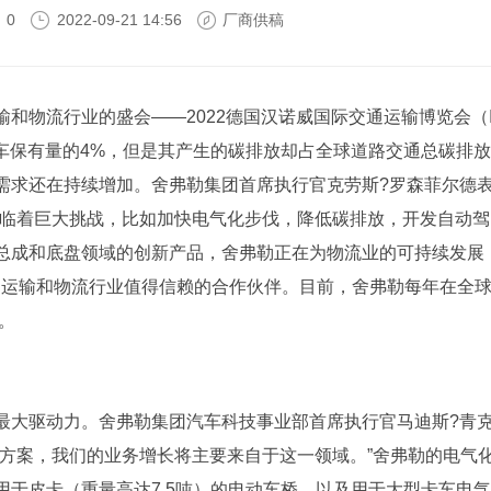
0
2022-09-21 14:56
厂商供稿
和物流行业的盛会——2022德国汉诺威国际交通运输博览会（
仅占全球汽车保有量的4%，但是其产生的碳排放却占全球道路交通总碳排放
的需求还在持续增加。舍弗勒集团首席执行官克劳斯?罗森菲尔德
面临着巨大挑战，比如加快电气化步伐，降低碳排放，开发自动驾
总成和底盘领域的创新产品，舍弗勒正在为物流业的可持续发展
通运输和物流行业值得信赖的合作伙伴。目前，舍弗勒每年在全
。
最大驱动力。舍弗勒集团汽车科技事业部首席执行官马迪斯?青
决方案，我们的业务增长将主要来自于这一领域。”舍弗勒的电气
于皮卡（重量高达7.5吨）的电动车桥，以及用于大型卡车电气