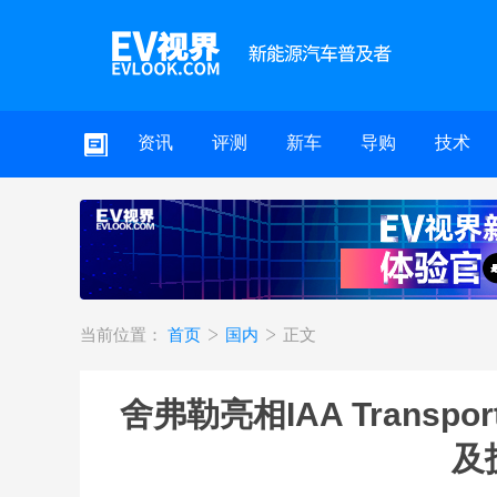
资讯
评测
新车
导购
技术
当前位置：
首页
国内
正文
舍弗勒亮相IAA Transp
及