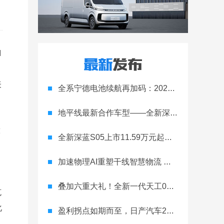
I
表
全系宁德电池续航再加码：2027款埃安RT上市，9.98万元起
地平线最新合作车型——全新深蓝S05正式上市！
球
全新深蓝S05上市11.59万元起，全球时尚激光智能SUV全面进阶
加速物理AI重塑干线智慧物流 智加科技战略合作图达通
叠加六重大礼！全新一代天工08 670 Max上市限时价17.99万元
克
化
盈利拐点如期而至，日产汽车26财年一季度财报释放稳健增长信号