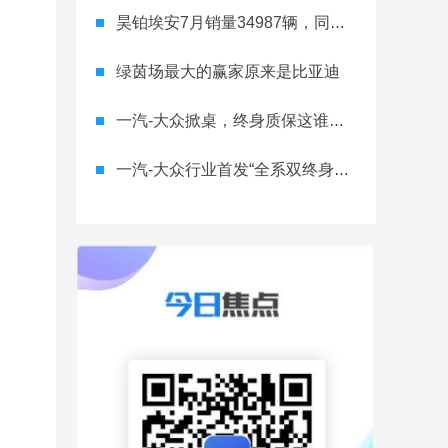
昊铂埃安7月销量34987辆，同比增长31.74%，全新Ray系列蓄势待发
绿茵场最大的赢家原来是比亚迪
一汽-大众掀桌，终身质保这谁顶得住？
一汽-大众行业首发“全系双终身质保” 重树汽车服务新标杆