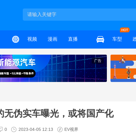
视频
漫画
直播
车型
广告
 RS的无伪实车曝光，或将国产化
0
2023-04-05 12:13
EV视界