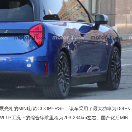
亮相的MINI新款COOPERSE，该车采用了最大功率为184Ps
，WLTP工况下的综合续航里程为203-234km左右。国产化后MINI