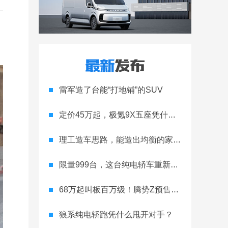
雷军造了台能“打地铺”的SUV
定价45万起，极氪9X五座凭什么领跑高端
理工造车思路，能造出均衡的家用轿跑吗
限量999台，这台纯电轿车重新定义运动家用
68万起叫板百万级！腾势Z预售开启
狼系纯电轿跑凭什么甩开对手？