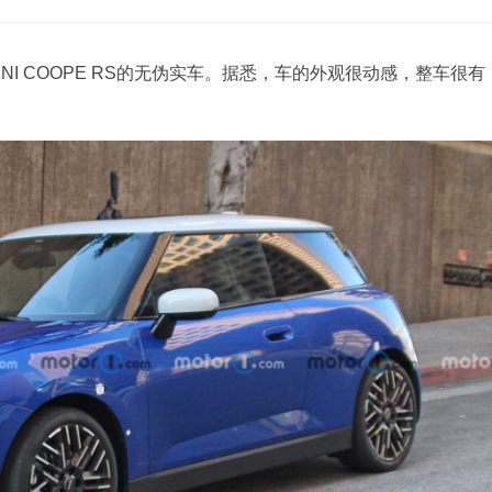
NI COOPE RS的无伪实车。据悉，车的外观很动感，整车很有