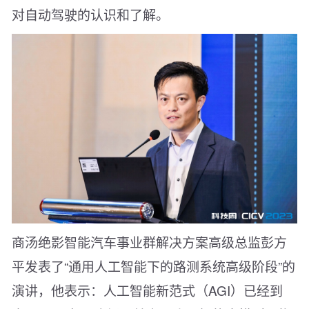
对自动驾驶的认识和了解。
商汤绝影智能汽车事业群解决方案高级总监彭方
平发表了“通用人工智能下的路测系统高级阶段”的
演讲，他表示：人工智能新范式（AGI）已经到