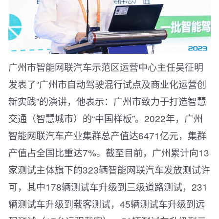
广州市智能网联汽车示范区运营中心主任吴征明
发表了“广州市自动驾驶混行试点及商业化运营创
新实践”的演讲，他表示：广州市致力于打造智慧
交通（智慧城市）的“中国样板”。2022年，广州
智能网联汽车产业集群总产值达6471亿元，集群
产值占全国比重达7%。截至目前，广州累计向13
家测试主体旗下的323辆智能网联汽车发放测试许
可，其中178辆测试车升级到三级道路测试，231
辆测试车升级到载客测试，45辆测试车升级到远