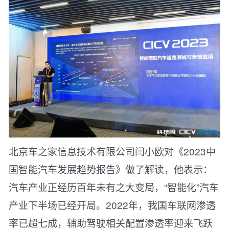
北京车之家信息技术有限公司闫小欧对《2023中
国智能汽车发展趋势报告》做了解读，他表示：
汽车产业正经历百年未有之大变局，“智能化”汽车
产业下半场已经开局。2022年，我国车联网渗透
率已超七成，辅助驾驶相关配置渗透率迎来飞跃