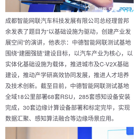
成都智能网联汽车科技发展有限公司总经理曾邦
余发表了题目为“以基础设施为驱动，创建产业发
展空间”的演讲，他表示：中德智能网联测试基地
围绕“建圈强链”建设目标，以汽车产业为核心，以
实体化基础设施为载体，推进城市及C-V2X基础
建设，推动产学研高效协同发展，推进人才培养
及技术创新。截至目前，中德智能网联测试基地
全域18公里部署68套RSU，285套感知设备安装
完成，30套边缘计算设备部署和标定完毕，实现
数据汇聚、感知算法融合等边缘场景应用。