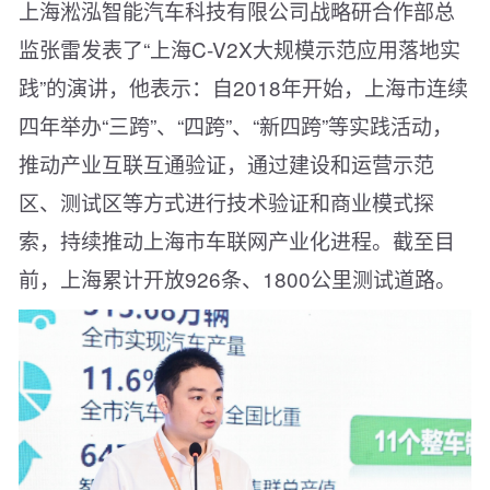
上海淞泓智能汽车科技有限公司战略研合作部总
监张雷发表了“上海C-V2X大规模示范应用落地实
践”的演讲，他表示：自2018年开始，上海市连续
四年举办“三跨”、“四跨”、“新四跨”等实践活动，
推动产业互联互通验证，通过建设和运营示范
区、测试区等方式进行技术验证和商业模式探
索，持续推动上海市车联网产业化进程。截至目
前，上海累计开放926条、1800公里测试道路。