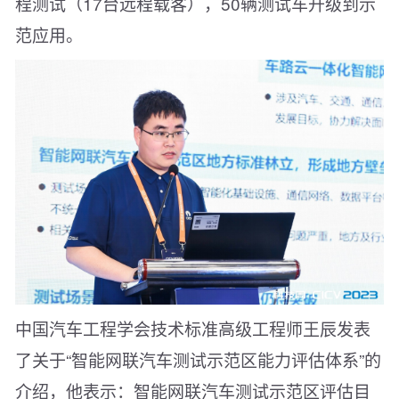
程测试（17台远程载客），50辆测试车升级到示
范应用。
中国汽车工程学会技术标准高级工程师王辰发表
了关于“智能网联汽车测试示范区能力评估体系”的
介绍，他表示：智能网联汽车测试示范区评估目