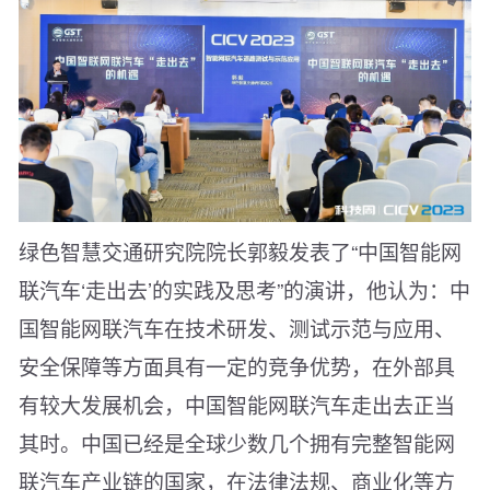
绿色智慧交通研究院院长郭毅发表了“中国智能网
联汽车‘走出去’的实践及思考”的演讲，他认为：中
国智能网联汽车在技术研发、测试示范与应用、
安全保障等方面具有一定的竞争优势，在外部具
有较大发展机会，中国智能网联汽车走出去正当
其时。中国已经是全球少数几个拥有完整智能网
联汽车产业链的国家，在法律法规、商业化等方