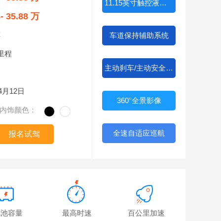
11.15英寸触控液晶屏
8- 35.88 万
车
车道保持辅助系统
里程
主动刹车/主动安全系统
04月12日
360°全景影像
内饰颜色：
全速自适应巡航
报名试驾
电池容量
最高时速
百公里加速