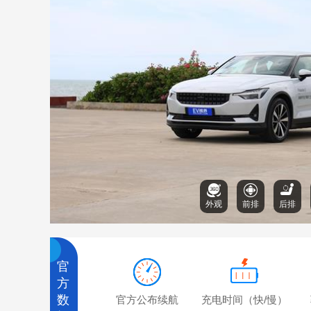
外观
前排
后排
官
方
数
官方公布续航
充电时间（快/慢）