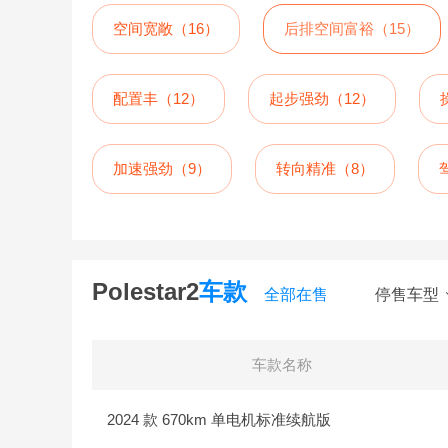
空间宽敞（16）
后排空间富裕（15）
配置丰（12）
起步强劲（12）
加速强劲（9）
转向精准（8）
冬季续航低（6）
Polestar2
车款
全部在售
停售车型
车款名称
2024 款 670km 单电机标准续航版