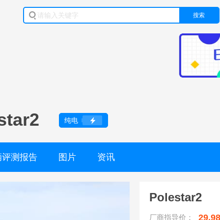
搜索
star2
纯电
辆评测报告
图片
资讯
Polestar2
29.9
厂商指导价：