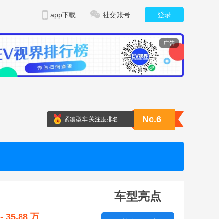
app下载
社交账号
登录
广告
No.6
紧凑型车 关注度排名
车型亮点
8- 35.88 万