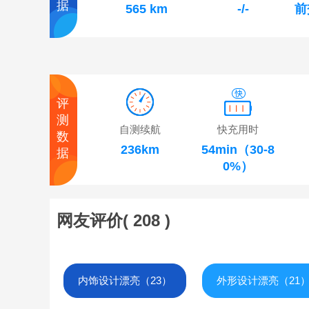
据
565 km
-/-
前
评
测
自测续航
快充用时
数
236km
54min（30-8
据
0%）
网友评价(
208
)
内饰设计漂亮（23）
外形设计漂亮（21