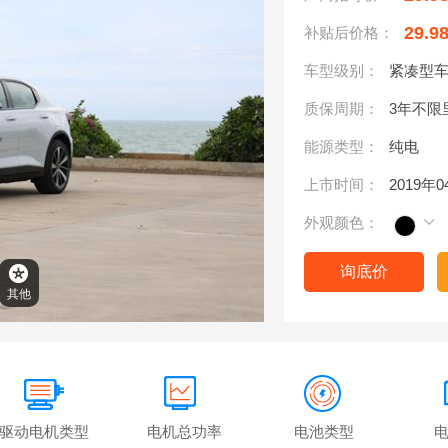
29.9
补贴后价格：
车型级别：
紧凑型
质保周期：
3年不限
能源类型：
纯电
上市时间：
2019年
外观颜色：
询底价
其他
驱动电机类型
电机总功率
电池类型