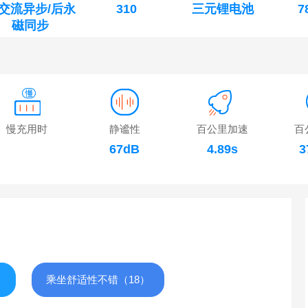
交流异步/后永
310
三元锂电池
7
磁同步
慢充用时
静谧性
百公里加速
百
67dB
4.89s
3
）
乘坐舒适性不错（18）