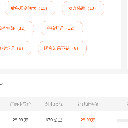
后备厢空间大（15）
动力强劲（13）
操控性好（12）
座椅舒适（12）
驾驶舒适（8）
隔音效果不错（8）
厂商指导价
纯电续航
补贴后售价
29.98 万
670 公里
29.98万