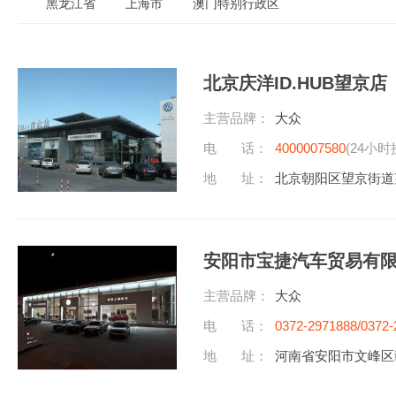
黑龙江省
上海市
澳门特别行政区
北京庆洋ID.HUB望京店
主营品牌：
大众
电 话：
4000007580
(24小时
地 址：
北京朝阳区望京街道望
安阳市宝捷汽车贸易有
主营品牌：
大众
电 话：
0372-2971888/0372-
地 址：
河南省安阳市文峰区