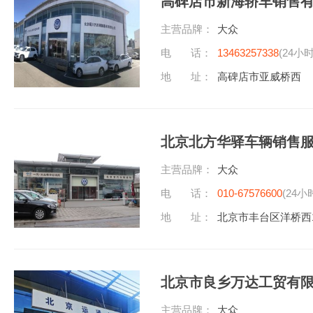
高碑店市新海轿车销售
主营品牌：
大众
电 话：
13463257338
(24小
地 址：
高碑店市亚威桥西
北京北方华驿车辆销售
主营品牌：
大众
电 话：
010-67576600
(24小
地 址：
北京市丰台区洋桥西
北京市良乡万达工贸有
主营品牌：
大众