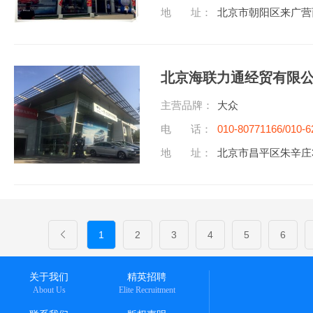
地 址：
北京市朝阳区来广营
北京海联力通经贸有限
主营品牌：
大众
电 话：
010-80771166/010-6
地 址：
北京市昌平区朱辛庄3
1
2
3
4
5
6
关于我们
精英招聘
About Us
Elite Recruitment