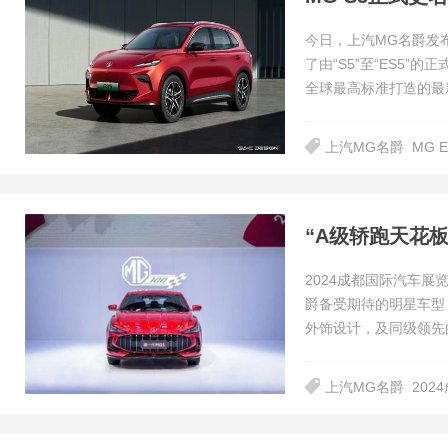
今日，上汽MG名爵发布
了由“S5”至“ES5
全球最高标准打造的最
上汽MG名爵
MG E
“A级轿跑天花板
2024成都国际汽车展
爵备受期待的明星车型
外饰设计，及同级领先
上汽MG名爵
202