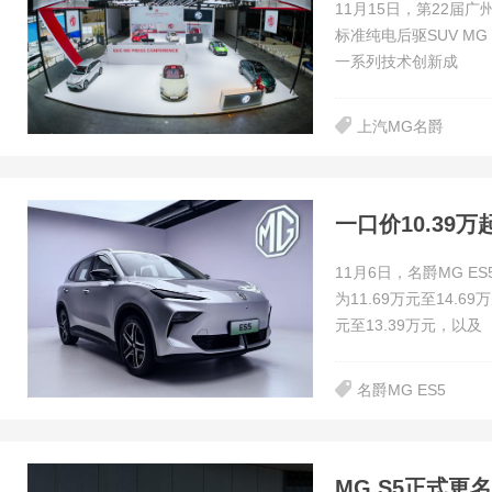
11月15日，第22届广
标准纯电后驱SUV M
一系列技术创新成
上汽MG名爵
一口价10.39
11月6日，名爵MG 
为11.69万元至14.
元至13.39万元，以及
名爵MG ES5
MG S5正式更