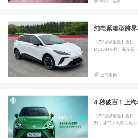
MG5
名爵
纯电紧凑型跨界车
【EV视界报道】近日
MULAN在列。新车
上汽名爵
4 秒破百！上汽
【EV视界报道】近日，
型，基于上汽星云纯电