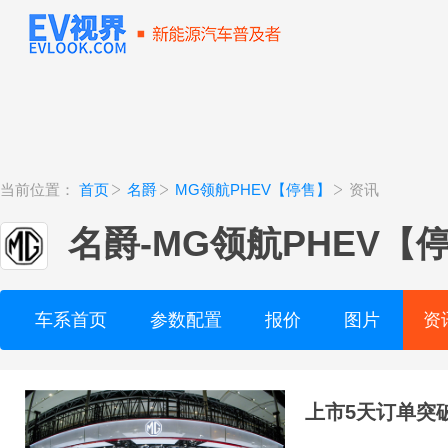
当前位置：
首页
名爵
MG领航PHEV【停售】
资讯
名爵
-
MG领航PHEV【
车系首页
参数配置
报价
图片
资