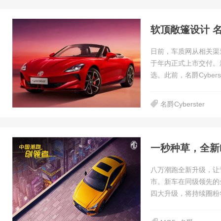
软顶敞篷设计 名爵
日前，车质网从相关渠道
于年内正式上市交付。
选。此前，名爵Cybers
名爵Cyberster
八万潮跑全新升级，让青
市。新车在同级领先的
四大升级，将持续圈粉