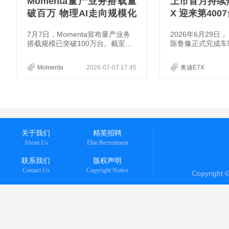
Momenta量产业务搭载量
上市首月持续热
破百万 物理AI走向规模化
X 迎来第400
落地
7月7日，Momenta宣布量产业务
2026年6月29日
搭载规模已突破100万台。截至目
陈鲁豫正式完成车
前，公司已交付超过100款量产车
迪 E7X 第400
型，累计定点车型超210款。据
行业多年，陈鲁豫
Momenta
2026-07-07 17:45
奥迪E7X
悉，该公司将于7月8日港交所挂牌
职业姿态广为人知
上市，股票代码为“6880.HK”。
的极致追求，与AU
注、坚持、热爱”
契合。
关于我们
精英招聘
About Us
Elite Recruitment
联系我们
版权声明
Contact Us
Copyright Notice
Copyright