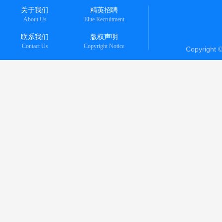
纯电出行。
关于我们
精英招聘
About Us
Elite Recruitment
联系我们
版权声明
Contact Us
Copyright Notice
Copyright