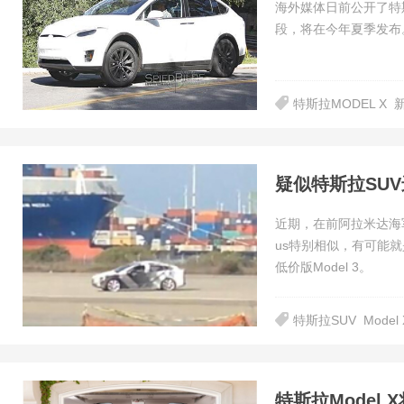
海外媒体日前公开了特斯
段，将在今年夏季发布
特斯拉MODEL X
疑似特斯拉SU
近期，在前阿拉米达海
us特别相似，有可能就
低价版Model 3。
特斯拉SUV
Model
特斯拉Model