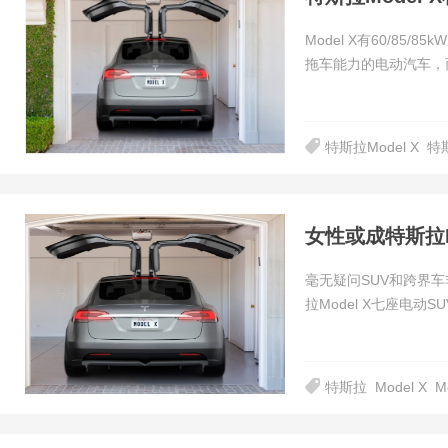
Model X有60/85
拖车能力的电动汽车，
特斯拉Model X
特
女性或成特斯拉M
毫无疑问SUV和跨界
拉Model X七座电动
特斯拉
Model X
M