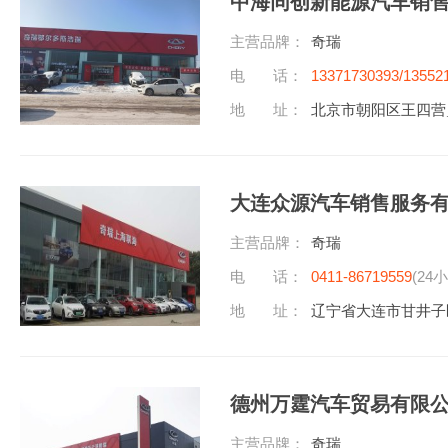
中海同创新能源汽车销
主营品牌：
奇瑞
电 话：
13371730393/13552
地 址：
北京市朝阳区王四营乡
大连众源汽车销售服务
主营品牌：
奇瑞
电 话：
0411-86719559
(24
地 址：
辽宁省大连市甘井子
德州万霆汽车贸易有限
主营品牌：
奇瑞