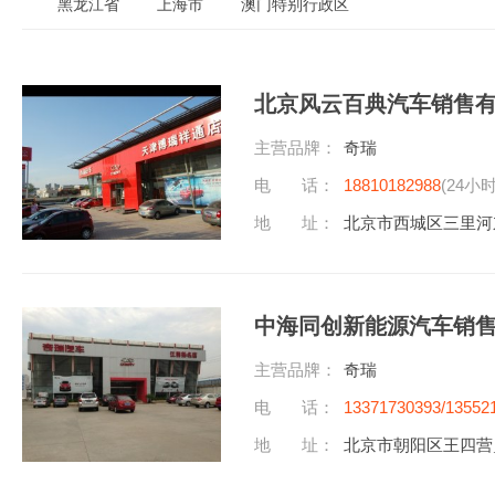
黑龙江省
上海市
澳门特别行政区
北京风云百典汽车销售
主营品牌：
奇瑞
电 话：
18810182988
(24小
地 址：
北京市西城区三里河
中海同创新能源汽车销
主营品牌：
奇瑞
电 话：
13371730393/13552
地 址：
北京市朝阳区王四营乡