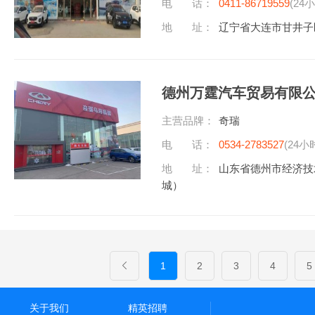
电 话：
0411-86719559
(24
地 址：
辽宁省大连市甘井子
德州万霆汽车贸易有限
主营品牌：
奇瑞
电 话：
0534-2783527
(24小
地 址：
山东省德州市经济技
城）
1
2
3
4
5
关于我们
精英招聘