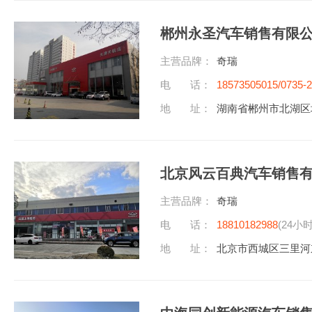
郴州永圣汽车销售有限
主营品牌：
奇瑞
电 话：
18573505015/0735-
地 址：
湖南省郴州市北湖区
北京风云百典汽车销售
主营品牌：
奇瑞
电 话：
18810182988
(24小
地 址：
北京市西城区三里河