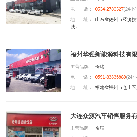
电 话：
0534-2783527
(24小
地 址：
山东省德州市经济技
城）
福州华强新能源科技有
主营品牌：
奇瑞
电 话：
0591-83836889
(24
地 址：
福建省福州市仓山区
大连众源汽车销售服务
主营品牌：
奇瑞