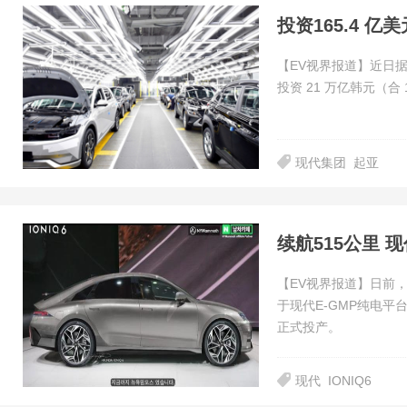
投资165.4 
【EV视界报道】近日据
投资 21 万亿韩元（合
现代集团
起亚
续航515公里 现
【EV视界报道】日前，
于现代E-GMP纯电平
正式投产。
现代
IONIQ6