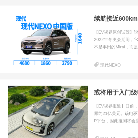
续航接近600k
【EV视界原创试驾】说
2022年冬奥会期间
不是丰田的Mirai，而
现代NEXO
或将用于入门级电
【EV视界报道】日前，
额约21亿美元。该电驱
P平台，因此推测将会