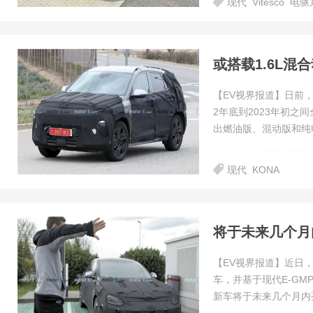
现代
Vitesco
电驱
或搭载1.6L混
【EV视界报道】日前，
2年底到2023年初
出燃油版、混动版和纯
现代
KONA
将于未来几个月内
【EV视界报道】近日，
车，并基于现代E-GM
新车将于未来几个月内