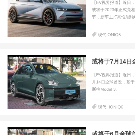
【EV视界报道】近日，
或将于2023年正式亮
节，新车主打高性能纯
现代IONIQ5
或将于7月14日
【EV视界报道】近日，
月14日全球首发，基
斯拉Model 3。
现代
IONIQ6
或将于6月全球首