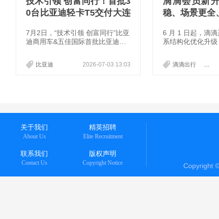
技术引领 创富同行！首批3
滴滴会员新
0台比亚迪轻卡T5交付大连
稳、场景更全
五佳
7月2日，“技术引领 创富同行”比亚
6 月 1 日起，
迪商用车&五佳国际首批比亚迪轻
系结构化优化升级
卡T5交付活动在辽宁大连顺利举
益，会员联名权益
行。首批30台比亚迪轻卡T5正式
万次。
比亚迪
2026-07-03 13:03
滴滴出行
会员
交付大连五佳国际贸易有限公司，
并将投入城市配送、快消品运输等
运营场景，以新能源技术赋能物流
运输，为企业提升运营效率、降低
运营成本提供有力支撑，助力滨城
绿色物流发展。
关于我们
精英招聘
About Us
Elite Recruitment
联系我们
版权声明
Contact Us
Copyright Notice
Copyright