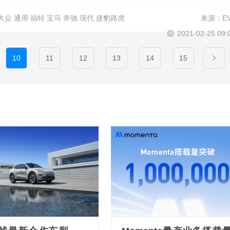
大众 通用 福特 宝马 奔驰 现代 捷豹路虎
来源：E
2021-02-25 09:
10
11
12
13
14
15