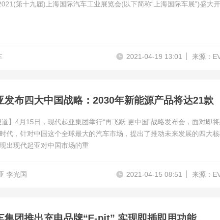
，2021(第十九届)上海国际汽车工业展览会(以下简称“上海国际车展”)盛大
车
2021-04-19 13:01
来源：E
亚发布四大中国战略：2030年新能源产品将达21款
报道】4月15日，现代起亚集团举行“再飞跃 更中国”战略发布会，面对即
时代，针对中国这个全球最大的汽车市场，提出了推动未来发展的四大核
现出现代起亚对中国市场的重
亚 李光国
2021-04-15 08:51
来源：E
集团推出充电品牌“E-pit” 实现即插即用功能