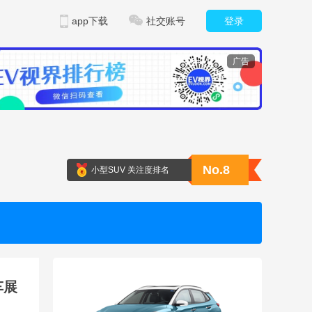
app下载
社交账号
登录
广告
No.8
小型SUV 关注度排名
车展