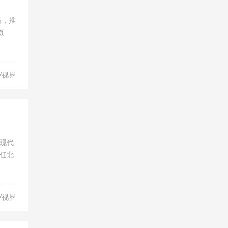
络，推
愿
V视界
：现代
任北
V视界