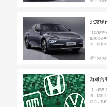
北京现
北京现代
【EV视界
图纯电动共
载一台最大
北极现
群雄合
【EV视界
挤。特斯拉
趋势，老牌