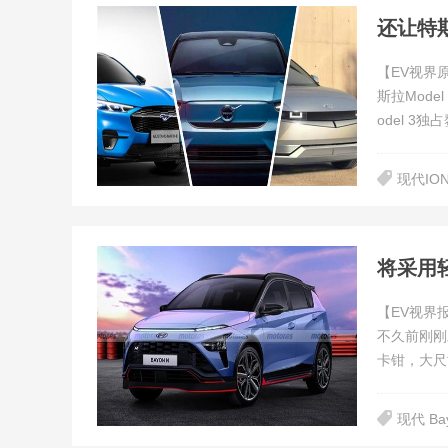
还让特斯
【EV视界
斯拉Mode
odel 3独
现代ION
将采用轻
【EV视界
不久前刚刚
卡钳，大尺
现代 Ba