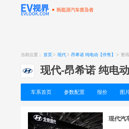
当前位置：
首页
现代
昂希诺 纯电动【停售】
资
现代
-
昂希诺 纯电
车系首页
参数配置
报价
图
现代汽