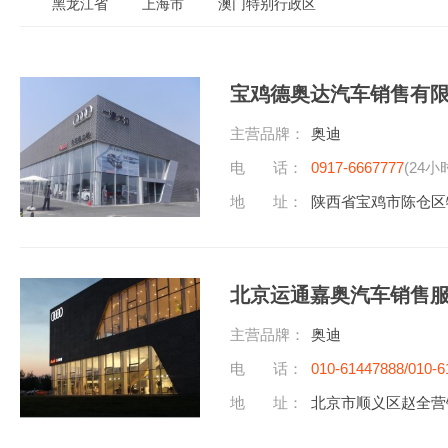
黑龙江省
上海市
澳门特别行政区
宝鸡德奥达汽车销售有
主营品牌：
奥迪
电 话：
0917-6667777
(24小
地 址：
陕西省宝鸡市陈仓区
北京运通嘉奥汽车销售
主营品牌：
奥迪
电 话：
010-61447888/010-6
地 址：
北京市顺义区赵全营