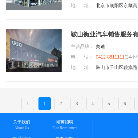
地 址：
北京市朝阳区京藏高
鞍山衡业汽车销售服务
主营品牌：
奥迪
电 话：
0412-8811111
(24小
地 址：
鞍山市千山区鞍旗路
1
2
3
4
5
6
关于我们
精英招聘
About Us
Elite Recruitment