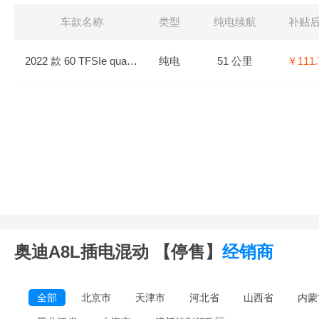
车款名称
类型
纯电续航
补贴
2022 款 60 TFSIe quattro 典藏版
纯电
51 公里
￥111.
奥迪A8L插电混动 【停售】
经销商
全部
北京市
天津市
河北省
山西省
内蒙