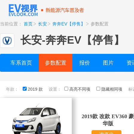
当前位置：
首页
长安
奔奔EV【停售】
参数配置
长安
-
奔奔EV【停售】
车系首页
参数配置
报价
图片
资
年款：
2019 款
设置：
高亮不同项
隐藏相同项
标
2019款 改款 EV360 豪
华版