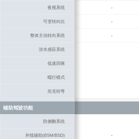
夜视系统
夜视系统
-
可变转向比
可变转向比
-
整体主动转向系统
整体主动转向系统
-
涉水感应系统
涉水感应系统
低速四驱
低速四驱
蠕行模式
蠕行模式
坦克转弯
坦克转弯
辅助驾驶功能
辅助驾驶功能
防侧翻系统
防侧翻系统
-
并线辅助(BSM/BSD)
并线辅助(BSM/BSD)