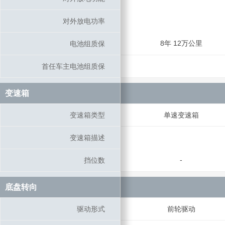
对外放电功率
对外放电功率
8年 12万公里
电池组质保
电池组质保
首任车主电池组质保
首任车主电池组质保
变速箱
变速箱
变速箱类型
变速箱类型
单速变速箱
变速箱描述
变速箱描述
-
挡位数
挡位数
底盘转向
底盘转向
驱动形式
驱动形式
前轮驱动