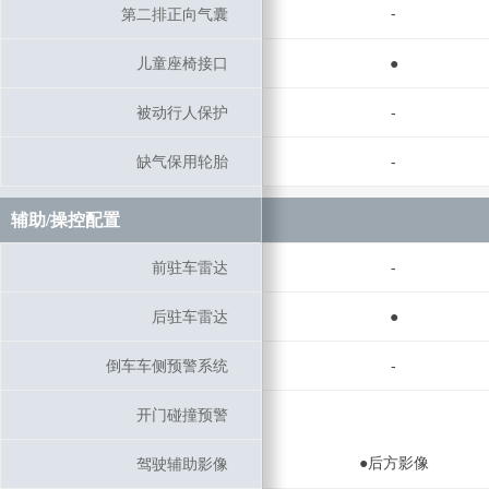
-
第二排正向气囊
第二排正向气囊
儿童座椅接口
儿童座椅接口
●
被动行人保护
被动行人保护
-
缺气保用轮胎
缺气保用轮胎
-
辅助/操控配置
辅助/操控配置
前驻车雷达
前驻车雷达
-
后驻车雷达
后驻车雷达
●
倒车车侧预警系统
倒车车侧预警系统
-
开门碰撞预警
开门碰撞预警
●后方影像
驾驶辅助影像
驾驶辅助影像