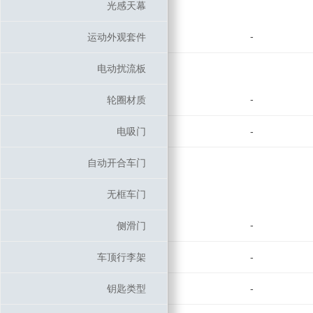
光感天幕
光感天幕
-
运动外观套件
运动外观套件
电动扰流板
电动扰流板
-
轮圈材质
轮圈材质
电吸门
电吸门
-
自动开合车门
自动开合车门
无框车门
无框车门
-
侧滑门
侧滑门
车顶行李架
车顶行李架
-
钥匙类型
钥匙类型
-