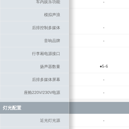
车内娱乐功能
车内娱乐功能
-
模拟声浪
模拟声浪
-
后排控制多媒体
后排控制多媒体
音响品牌
音响品牌
-
行李厢电源接口
行李厢电源接口
●5-6
扬声器数量
扬声器数量
后排多媒体屏幕
后排多媒体屏幕
-
座舱220V/230V电源
座舱220V/230V电源
-
灯光配置
灯光配置
近光灯光源
近光灯光源
-