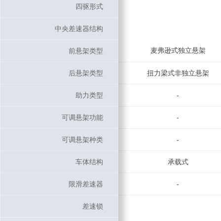
四驱形式
四驱形式
中央差速器结构
中央差速器结构
麦弗逊式独立悬架
前悬架类型
前悬架类型
后悬架类型
后悬架类型
扭力梁式非独立悬架
助力类型
助力类型
-
可调悬架功能
可调悬架功能
-
可调悬架种类
可调悬架种类
-
车体结构
车体结构
承载式
限滑差速器
限滑差速器
-
差速锁
差速锁