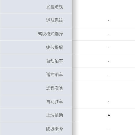
底盘透视
底盘透视
-
巡航系统
巡航系统
驾驶模式选择
驾驶模式选择
-
疲劳提醒
疲劳提醒
-
自动泊车
自动泊车
-
遥控泊车
遥控泊车
-
远程召唤
远程召唤
-
自动驻车
自动驻车
上坡辅助
上坡辅助
●
陡坡缓降
陡坡缓降
-