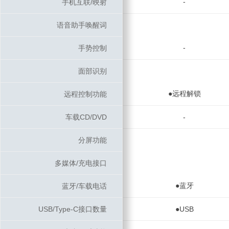
-
手机互联/映射
手机互联/映射
语音助手唤醒词
语音助手唤醒词
-
手势控制
手势控制
面部识别
面部识别
●远程解锁
远程控制功能
远程控制功能
车载CD/DVD
车载CD/DVD
-
分屏功能
分屏功能
多媒体/充电接口
多媒体/充电接口
●蓝牙
蓝牙/车载电话
蓝牙/车载电话
USB/Type-C接口数量
USB/Type-C接口数量
●USB