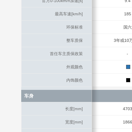
官方0-100km/h加速[s]
官方0-100km/h加速[s]
9.4
最高车速[km/h]
最高车速[km/h]
185
环保标准
环保标准
国六
整车质保
整车质保
3年或10
首任车主质保政策
首任车主质保政策
-
外观颜色
外观颜色
内饰颜色
内饰颜色
车身
车身
长度[mm]
长度[mm]
470
宽度[mm]
宽度[mm]
186