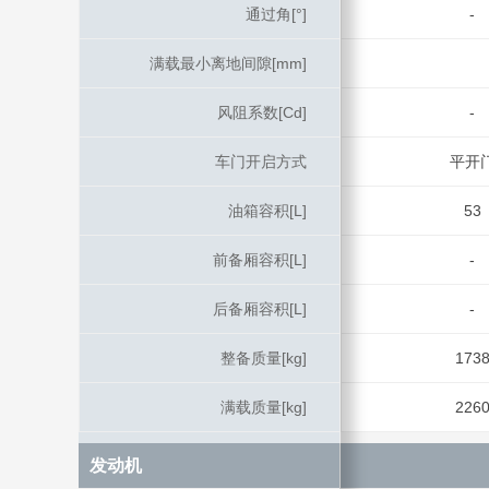
通过角[°]
通过角[°]
-
满载最小离地间隙[mm]
满载最小离地间隙[mm]
风阻系数[Cd]
风阻系数[Cd]
-
车门开启方式
车门开启方式
平开
油箱容积[L]
油箱容积[L]
53
前备厢容积[L]
前备厢容积[L]
-
后备厢容积[L]
后备厢容积[L]
-
整备质量[kg]
整备质量[kg]
173
满载质量[kg]
满载质量[kg]
226
发动机
发动机