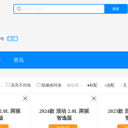
搜索
油电
片
资讯
：
高亮不同项
隐藏相同项
标识符：
●标配
○选配
- 无
2.0L 两驱
2024款 混动 2.0L 两驱
2023款 
版
智逸版