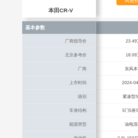
询底
本田CR-V
本田CR-V
基本参数
基本参数
厂商指导价
厂商指导价
23.4
北京参考价
北京参考价
18.0
厂商
厂商
东风本
上市时间
上市时间
2024-04
级别
级别
紧凑型S
车身结构
车身结构
5门5座S
能源类型
能源类型
油电混