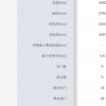
高度[mm]
高度[mm]
168
轴距[mm]
轴距[mm]
270
前轮距[mm]
前轮距[mm]
1611
后轮距[mm]
后轮距[mm]
162
空载最小离地间隙[mm]
空载最小离地间隙[mm]
-
最小转弯半径[m]
最小转弯半径[m]
5.5
车门数
车门数
5
座位数
座位数
5
接近角[°]
接近角[°]
16
离去角[°]
离去角[°]
20