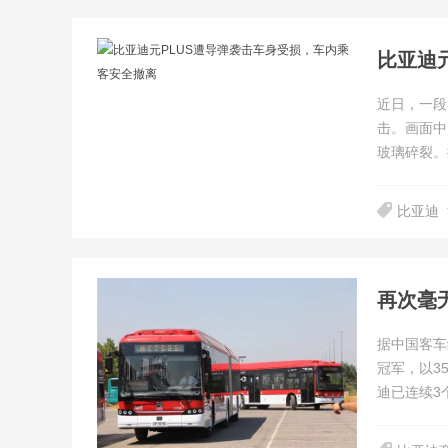
比亚迪
近日，一段
击。画面中
玻璃碎裂。
比亚迪
再次毫
据中国客车
冠军，以3
迪已连续3