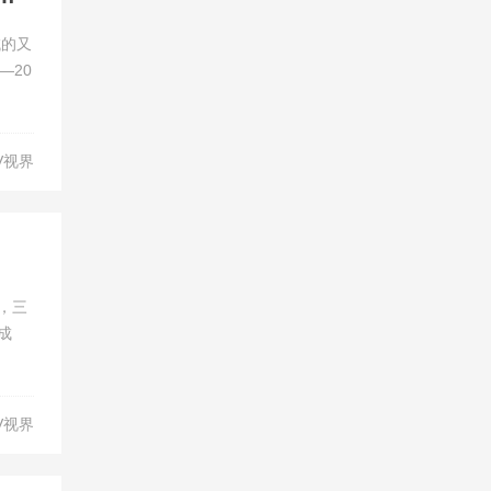
域的又
—20
V视界
，三
成
V视界