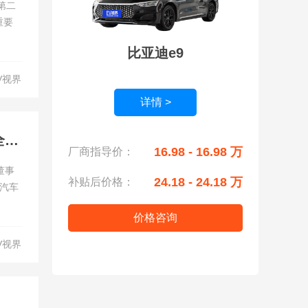
第二
重要
比亚迪e9
V视界
详情 >
比亚迪发布第二代刀片电池及闪充技术 聚焦解决补能与安全焦虑
16.98 - 16.98 万
厂商指导价：
董事
24.18 - 24.18 万
补贴后价格：
汽车
价格咨询
V视界
，2026款海狮06EV、海豹07EV重磅上市，海豹08全球首秀