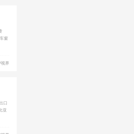
袭
车窗
V视界
出口
比亚