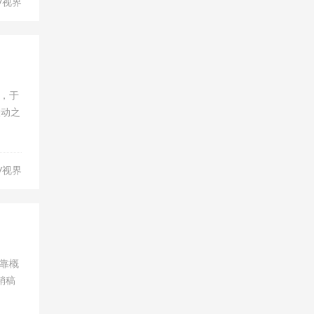
V视界
，于
联动之
V视界
在靠概
销稿