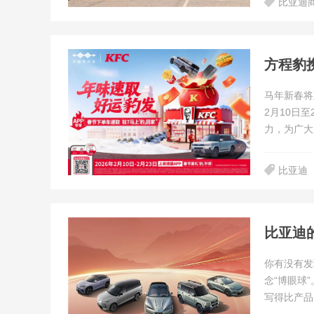
比亚迪
方程豹
马年新春将
2月10日
力，为广大
比亚迪
比亚迪
你有没有发
念“博眼球
写得比产品