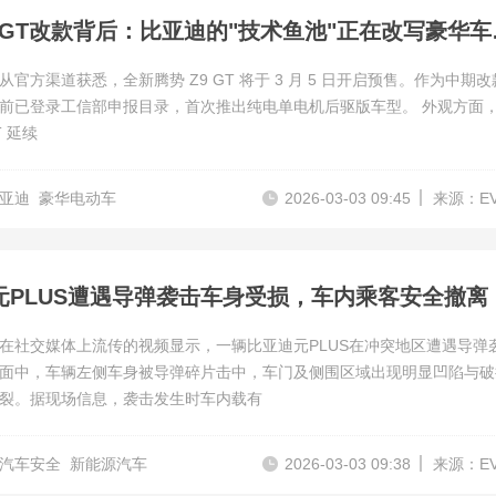
腾势Z9 G
官方渠道获悉，全新腾势 Z9 GT 将于 3 月 5 日开启预售。作为中期
已登录工信部申报目录，首次推出纯电单电机后驱版车型。 外观方面，全新
T 延续
亚迪
豪华电动车
2026-03-03 09:45
来源：E
元PLUS遭遇导弹袭击车身受损，车内乘客安全撤离
在社交媒体上流传的视频显示，一辆比亚迪元PLUS在冲突地区遭遇导弹
面中，车辆左侧车身被导弹碎片击中，车门及侧围区域出现明显凹陷与破
裂。据现场信息，袭击发生时车内载有
汽车安全
新能源汽车
2026-03-03 09:38
来源：E