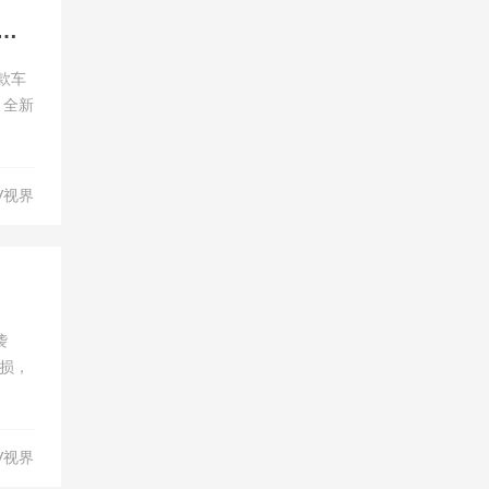
T改款背后：比亚迪的"技术鱼池"正在改写豪华车游戏规则
改款车
V视界
袭
损，
V视界