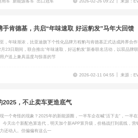
商用车
新能源客车
出口冠军
2026-02-26 09:22
来源：E
携手肯德基，共启“年味速取 好运豹发”马年大回馈
至，年味渐浓，比亚迪旗下个性化品牌方程豹与肯德基正式达成跨界合作
至2月23日期间，联合推出“年味速取，好运豹发”新春联名活动，以双品牌
用户送上兼具温度与惊喜的节
2026-02-11 04:55
来源：E
的2025，不止卖车更造底气
现一个奇怪的现象？2025年的新能源圈，一半车企在喊“活下去”，一半
”。今天出个新配色算迭代，明天加个新APP算升级，价格战打到底线，营
力还动人。但偏偏有这么一