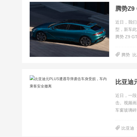
近日，我们从
型，新车此前
腾势 Z9 G
腾势
比
比亚迪
近日，一段
击。视频画
车窗玻璃碎
比亚迪