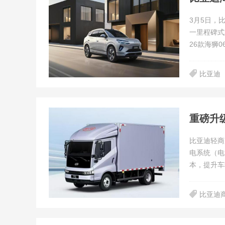
3月5日，
一里程碑式
26款海狮0
比亚迪
重磅升级
比亚迪轻商
电系统（电
本，提升车
比亚迪