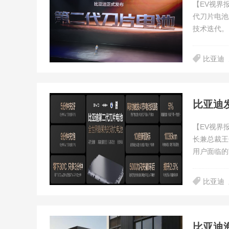
【EV视界
代刀片电池
技术迭代。
比亚迪
【EV视界
长兼总裁王
用户面临的
比亚迪