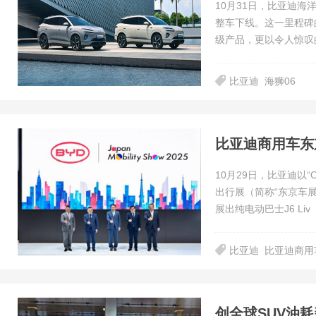
10月31日，比亚迪海
整车下线。这一里程碑
级产品，更以令人惊叹的
比亚迪
海狮06
比亚迪商用车东
10月29日，比亚迪以“
出行展（简称“东京车
展出纯电动巴士J6 Liv
比亚迪
比亚迪商用
创全球SUV油耗