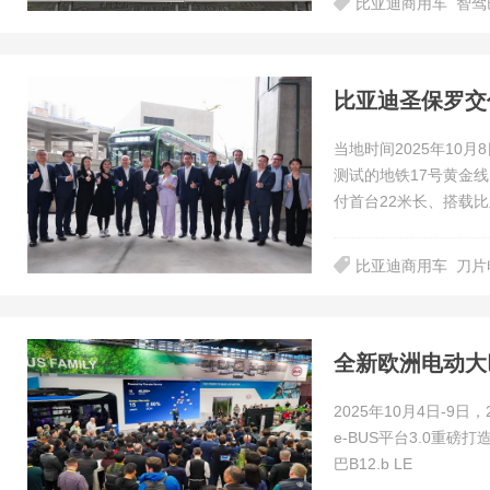
比亚迪商用车
智驾
比亚迪圣保罗交
当地时间2025年10
测试的地铁17号黄金线比
付首台22米长、搭载比
比亚迪商用车
刀片
全新欧洲电动大
2025年10月4日-
e-BUS平台3.0重磅
巴B12.b LE