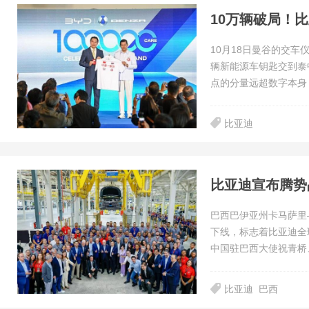
10万辆破局！
10月18日曼谷的交
辆新能源车钥匙交到泰中友
点的分量远超数字本身
比亚迪
比亚迪宣布腾势
巴西巴伊亚州卡马萨里—
下线，标志着比亚迪全
中国驻巴西大使祝青桥
比亚迪
巴西