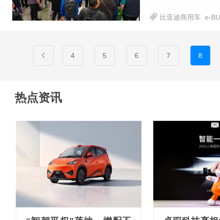
比亚迪商用车
e-B
4
5
6
7
8
热点资讯