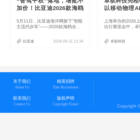
“智驾平权”落地，增配不
卓驭科技亮相GS
加价！比亚迪2026款海鸥
以移动物理A
正式上市，售价6.99-9.79
移动
5月11日，比亚迪海洋网旗下“智能
上海举办的2026
万元
主流代步车”——2026款海鸥全面
出行展览会中，卓
焕新上市。新车提供四款配置选
争的换轨提供了典
择，官方指导价6.99-8.59万元，
从重庆8D魔幻山
比亚迪
2026-05-11 12:34
卓驭科技
增配不增价！其中，305km自由版
上海高密度城市路
和405km飞翔版支持选装激光雷
卓驭科技传递出的
达，选装后价格分别为9.09万元、
智能驾驶的竞赛，
9.79万元。即日起，购车用户可享
技”的上半场，彻
鸥气焕新礼、鸥气智联礼、鸥气无
地与通用能力”的
忧礼等多重限时购车礼遇。
绕“智能一切移动
其展台上层层递进
关于我们
精英招聘
好也在回答着智能
About Us
Elite Recruitment
命题：当泡沫退去
留在
联系我们
版权声明
Contact Us
Copyright Notice
Copyright