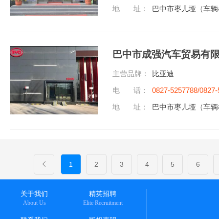
地 址：
巴中市枣儿垭（车辆
巴中市成强汽车贸易有
主营品牌：
比亚迪
电 话：
0827-5257788/0827-
地 址：
巴中市枣儿垭（车辆
1
2
3
4
5
6
关于我们
精英招聘
About Us
Elite Recruitment