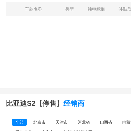
车款名称
类型
纯电续航
补贴
比亚迪S2【停售】
经销商
全部
北京市
天津市
河北省
山西省
内蒙