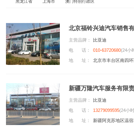
黑龙江省
上海市
澳门特别行政区
北京福铃兴迪汽车销售
主营品牌：
比亚迪
电 话：
010-63720680
(24小
地 址：
北京市丰台区南四环
新疆万隆汽车服务有限
主营品牌：
比亚迪
电 话：
13279099595
(24小
地 址：
新疆阿克苏地区温宿