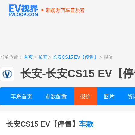
当前位置：
首页
长安
长安CS15 EV【停售】
报价
长安
-
长安CS15 EV【
车系首页
参数配置
报价
图片
资
长安CS15 EV【停售】
车款