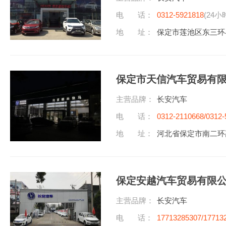
电 话：
0312-5921818
(24小
地 址：
保定市莲池区东三环
保定市天信汽车贸易有
主营品牌：
长安汽车
电 话：
0312-2110668/0312-
地 址：
河北省保定市南二环
保定安越汽车贸易有限
主营品牌：
长安汽车
电 话：
17713285307/17713