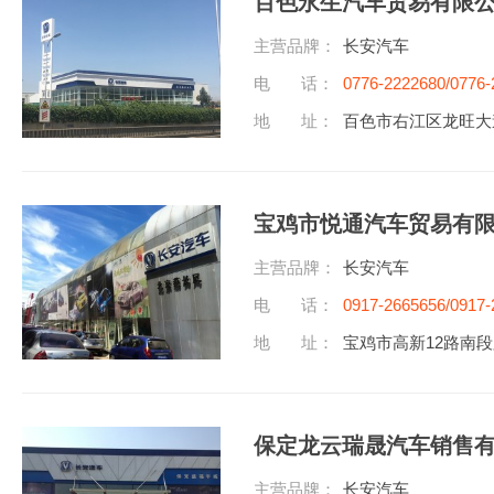
百色永生汽车贸易有限
主营品牌：
长安汽车
电 话：
0776-2222680/0776-
地 址：
百色市右江区龙旺大
宝鸡市悦通汽车贸易有
主营品牌：
长安汽车
电 话：
0917-2665656/0917-
地 址：
宝鸡市高新12路南
保定龙云瑞晟汽车销售
主营品牌：
长安汽车