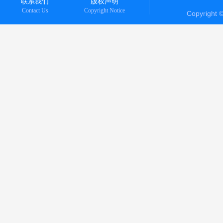
联系我们
版权声明
Contact Us
Copyright Notice
Copyright