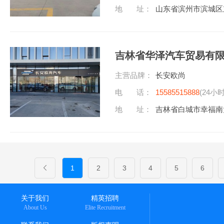
地 址：
山东省滨州市滨城区
吉林省华泽汽车贸易有
主营品牌：
长安欧尚
电 话：
15585515888
(24小
地 址：
吉林省白城市幸福南大
1
2
3
4
5
6
关于我们
精英招聘
About Us
Elite Recruitment