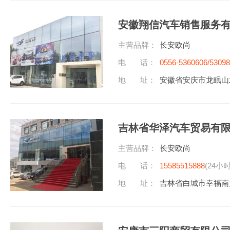
安徽翔信汽车销售服务
主营品牌：
长安欧尚
电 话：
0556-5360606/5309
地 址：
安徽省安庆市龙眠山
吉林省华泽汽车贸易有
主营品牌：
长安欧尚
电 话：
15585515888
(24小
地 址：
吉林省白城市幸福南大