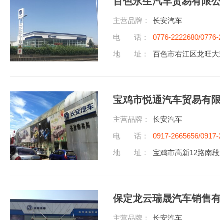
百色永生汽车贸易有限
主营品牌：
长安汽车
电 话：
0776-2222680/0776-
地 址：
百色市右江区龙旺大
宝鸡市悦通汽车贸易有
主营品牌：
长安汽车
电 话：
0917-2665656/0917-
地 址：
宝鸡市高新12路南
保定龙云瑞晟汽车销售
主营品牌：
长安汽车