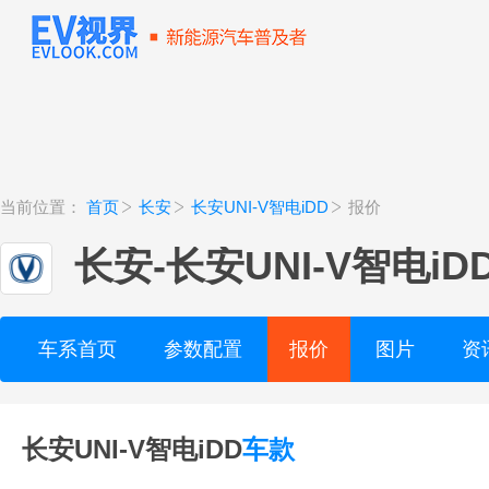
当前位置：
首页
长安
长安UNI-V智电iDD
报价
长安
-
长安UNI-V智电iD
车系首页
参数配置
报价
图片
资
长安UNI-V智电iDD
车款