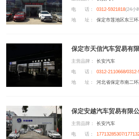
电 话：
0312-5921818
(24小
地 址：
保定市莲池区东三环
保定市天信汽车贸易有
主营品牌：
长安汽车
电 话：
0312-2110668/0312-
地 址：
河北省保定市南二环
保定安越汽车贸易有限
主营品牌：
长安汽车
电 话：
17713285307/17713