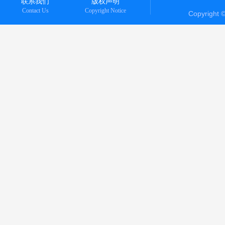
联系我们
版权声明
Contact Us
Copyright Notice
Copyright