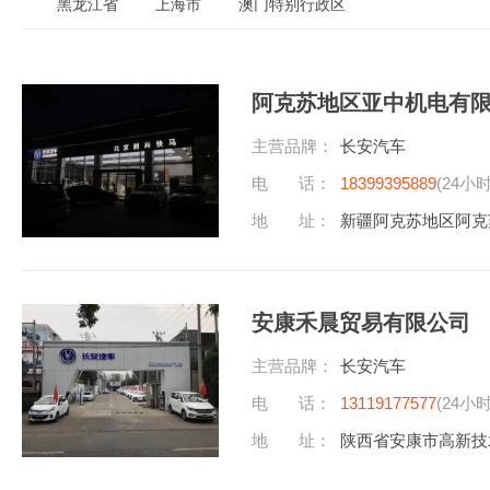
黑龙江省
上海市
澳门特别行政区
阿克苏地区亚中机电有
主营品牌：
长安汽车
电 话：
18399395889
(24小
地 址：
新疆阿克苏地区阿克苏
安康禾晨贸易有限公司
主营品牌：
长安汽车
电 话：
13119177577
(24小
地 址：
陕西省安康市高新技