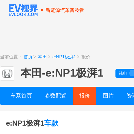
当前位置：
首页
本田
e:NP1极湃1
报价
本田
-
e:NP1极湃1
纯电
车系首页
参数配置
报价
图片
资
e:NP1极湃1
车款