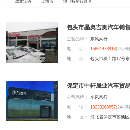
黑龙江省
上海市
澳门特别行政区
包头市晶奥吉奥汽车销
主营品牌：
东风风行
电 话：
15661473918
(24小
地 址：
包头市稀土路17号东
保定市中轩晟业汽车贸
主营品牌：
东风风行
电 话：
18233268857
(24小
地 址：
河北省保定市莲池区