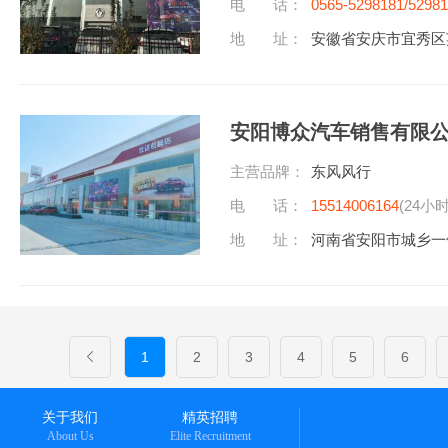
电 话：
0565-5298181/5298
地 址：
安徽省安庆市宜秀区
安阳博众汽车销售有限
主营品牌：
东风风行
电 话：
15514006164
(24小
地 址：
河南省安阳市城乡一
1
2
3
4
5
6
关于我们
精英招聘
About Us
Elite Recruitment