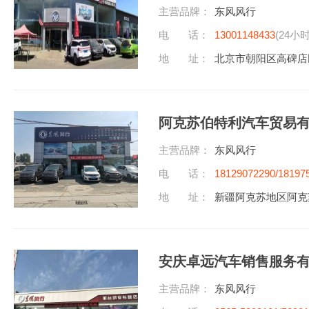
主营品牌：
东风风行
电 话：
13001148433
(24小
地 址：
北京市朝阳区高碑店
阿克苏伯特利汽车贸易
主营品牌：
东风风行
电 话：
18129072290/18197
地 址：
新疆阿克苏地区阿克
安庆卓远汽车销售服务
主营品牌：
东风风行