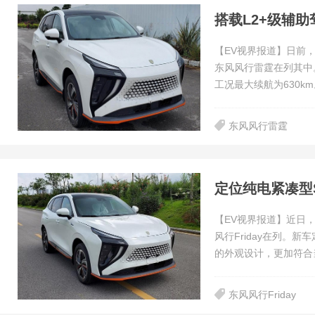
搭载L2+级辅
【EV视界报道】日前
东风风行雷霆在列其中。
工况最大续航为630k
东风风行雷霆
定位纯电紧凑型SU
【EV视界报道】近日
风行Friday在列。
的外观设计，更加符合
东风风行Friday