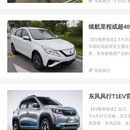
东风风行 T5 EVO
续航里程或超40
【EV视界报道】8月2
车相比现款车型主要在
条，更有新能源产品的
东风风行
东风风行T1EV
【EV视界报道】近日，
于9月27日亮相，其
风雷诺、东风启辰、东