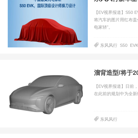
【EV视界报道】S50
将汽车的图片用红布盖
电家轿”。
东风风行
S50
EV
溜背造型/将于2
【EV视界报道】日前
在此前的规划中为全新纯
东风风行