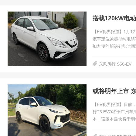
搭载120kW电
【EV视界报道】1月1
该车定位紧凑型纯电轿
加方便的解决补能时间
东风风行 S50-EV
或将明年上市 东
【EV视界报道】日前
行T5 EVO将于广州
本，该版本最快将于明