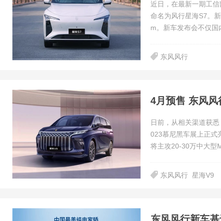
近日，在最新一期工信
命名为风行星海S7。新
m。新车发布会不仅国
东风风行
4月预售 东风风
日前，从相关渠道获悉
023慕尼黑车展上正式
将主攻20-30万中大型
东风风行
星海V9
东风风行新车基