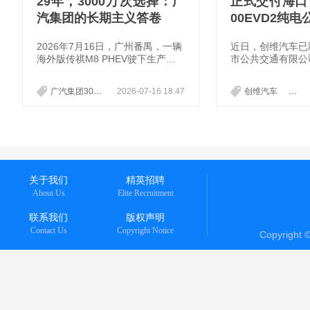
29年，3000万次选择：广
正式交付海口 
汽集团的长期主义答卷
00EVD2纯
2026年7月16日，广州番禺，一辆
近日，创维汽车已
海外版传祺M8 PHEV驶下生产
市公共交通有限公
线。这不仅是广汽集团的第3000万
6600EVD2型
辆整车，更标志着广汽成为继一
的任务，这批萌动
广汽集团3000万辆
2026-07-16 18:47
创维汽车
海口
汽、上汽、东风、长安之后，国内
头”即将驶上椰城
第五家达成这一里程碑的车企集
化”、“无障碍”与“
团。交付车主泰国功夫巨星托尼贾
代命题，创维660
的到场，让这一刻更具全球化意
的低入口设计与高
味。从1997年在一片疑虑中起步，
电系统，为城市微
到年产销突破200万辆、连续13年
一份亮眼答卷。
跻身《财富》世界500强；从0到1
关于我们
精英招聘
000万辆用了20年，从1000万辆到
About Us
Elite Recruitment
3000万
联系我们
版权声明
Contact Us
Copyright Notice
Copyright