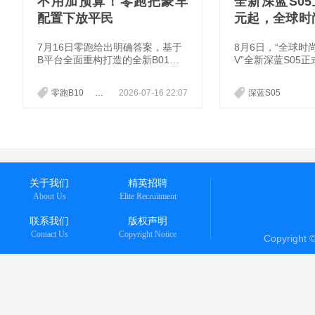
不用加预算！零跑把豪车
全新深蓝S05上
配置下放平民
元起，全球时
UV全面进阶
7月16日零跑给出明确答案，基于
8月6日，“全球时
B平台全面重构打造的全新B01与
V”全新深蓝S05
全新B10正式上市，9.58万起的定
0智行版、520智
价，直接把二十万级续航、五十万
激光版、620智臻
零跑B10
零跑B01
2026-07-16 22:07
深蓝S05
级豪华配置，塞进十万级价格区
光版共5款车型，限
间，彻底改写入门纯电市场的竞争
59万元-14.49
规则。
价值38360元的
关于我们
精英招聘
About Us
Elite Recruitment
联系我们
版权声明
Contact Us
Copyright Notice
Copyright