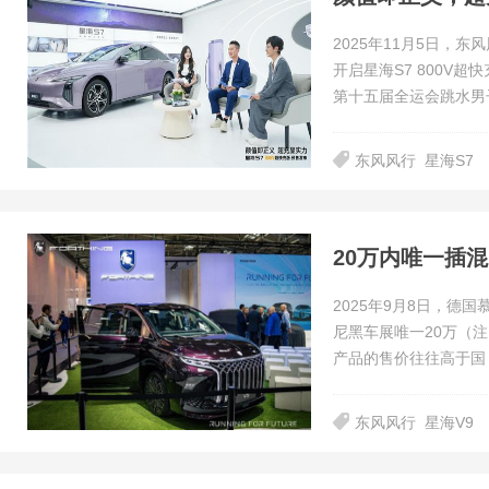
2025年11月5日，
开启星海S7 800V
第十五届全运会跳水男
东风风行
星海S7
20万内唯一插
2025年9月8日，德国
尼黑车展唯一20万（
产品的售价往往高于国
东风风行
星海V9