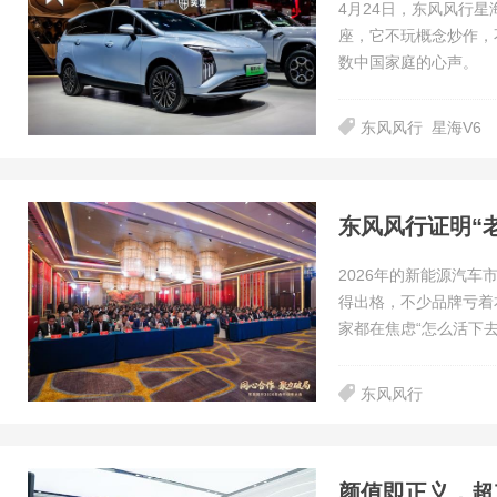
4月24日，东风风行
座，它不玩概念炒作，
数中国家庭的心声。
东风风行
星海V6
东风风行证明“
2026年的新能源汽车
得出格，不少品牌亏着
家都在焦虑“怎么活下
东风风行
颜值即正义，超充