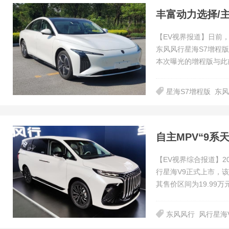
【EV视界报道】日前
东风风行星海S7增程
本次曝光的增程版与此
星海S7增程版
东风
自主MPV“9系天
【EV视界综合报道】2
行星海V9正式上市，该
其售价区间为19.99万元
东风风行
风行星海