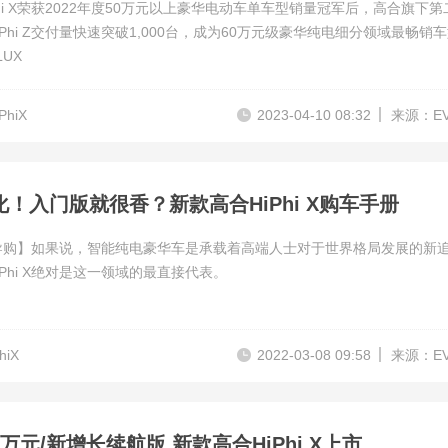
Phi X荣获2022年度50万元以上豪华电动车单车型销量冠军后，高合旗下第
iPhi Z交付量快速突破1,000台，成为60万元级豪华纯电细分领域最畅销
LUX
PhiX
2023-04-10 08:32
来源：E
！入门版就很香？新款高合HiPhi X购车手册
导购】如果说，智能纯电豪华车是承载着高端人士对于世界格局发展的新
iPhi X绝对是这一领域的最直接代表。
hiX
2022-03-08 09:58
来源：E
80万元/新增长续航版 新款高合HiPhi X上市