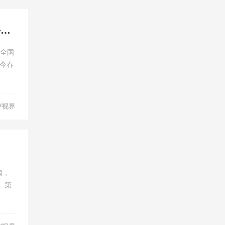
2021上海车展当红豪车开启全国试驾 高合HiPhi X场内场外高能“来电”
X全国
今春
V视界
陶，
。第