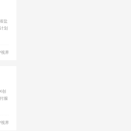
苏省盐
计划
V视界
X创
付服
V视界