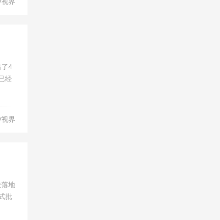
V视界
出了4
X已经
V视界
块落地
正式批