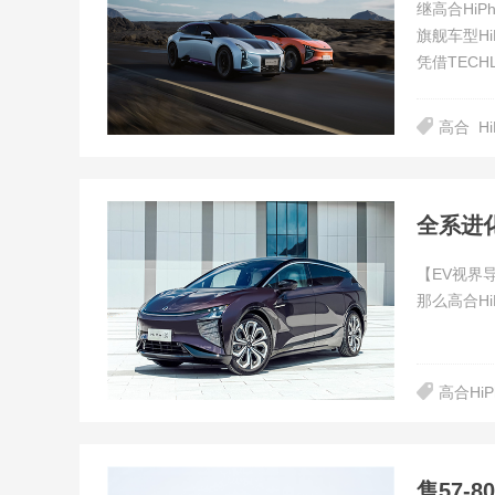
继高合Hi
旗舰车型H
凭借TECH
高合
Hi
全系进化
【EV视界
那么高合H
高合HiP
售57-