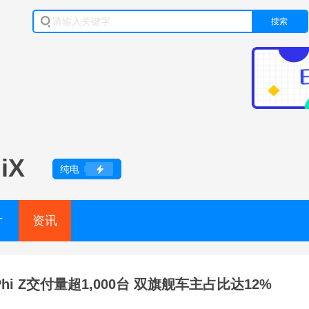
搜索
iX
纯电
片
资讯
Phi Z交付量超1,000台 双旗舰车主占比达12%