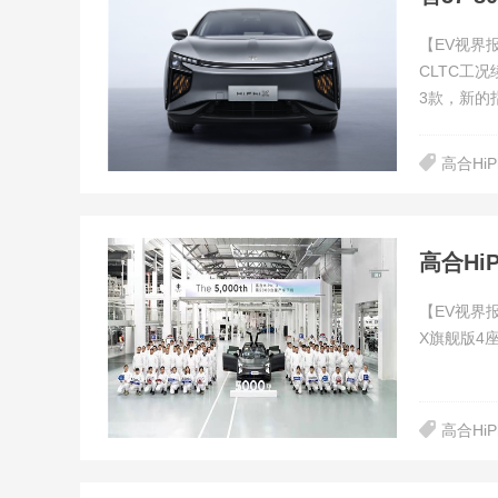
【EV视界
CLTC工
3款，新的
高合HiP
高合Hi
【EV视界报
X旗舰版4
高合HiP