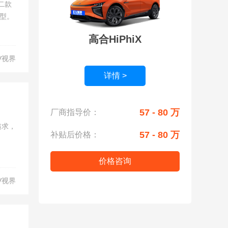
二款
车型。
高合HiPhiX
V视界
详情 >
57 - 80 万
厂商指导价：
追求，
57 - 80 万
补贴后价格：
价格咨询
V视界