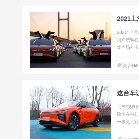
2021年4
用户试驾在
场内场外电
高合HiP
这台车让
【EV视界
除了在科幻
一眼见到它