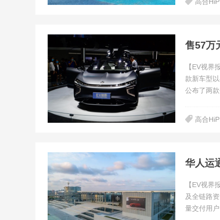
高合HiP
售57万
【EV视界
款新车型以丰
公布了两款
高合HiP
华人运通
【EV视界
及全链路资
量交付用户