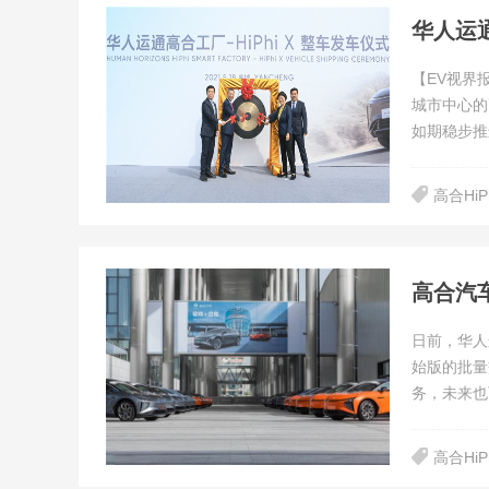
华人运通
【EV视界报
城市中心的
如期稳步推
高合HiPh
高合汽车
日前，华人运
始版的批量
务，未来也
高合HiP