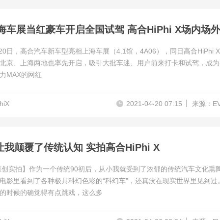
月20日，高合汽车新车型亮相上海车展（4.1馆，4A06），同日高合HiPhi 
北京、上海两地也率先开启，吸引大批车迷、用户前来打卡和试驾，成为
力MAX的网红
hiX
2021-04-20 07:15
来源：E
我颠覆了传统认知 实拍高合HiPhi X
原创实拍】作为一个传统90初后，从小我就受到了浓郁的传统汽车文化熏
电影里看到了各种极具科幻色彩的“科幻车”，还真没在现实世界里见到过
的时候的确觉得有点跳戏，这么多