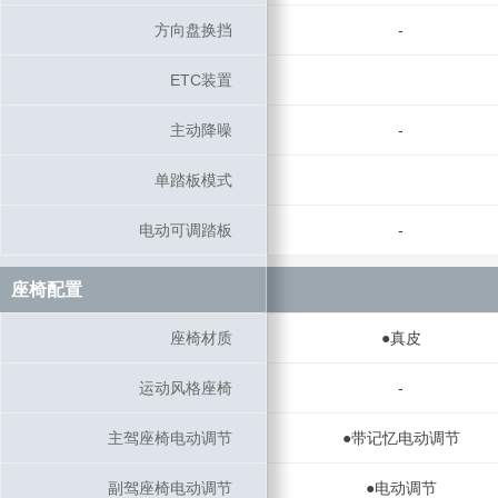
方向盘换挡
方向盘换挡
-
ETC装置
ETC装置
主动降噪
主动降噪
-
单踏板模式
单踏板模式
电动可调踏板
电动可调踏板
-
座椅配置
座椅配置
座椅材质
座椅材质
●真皮
运动风格座椅
运动风格座椅
-
主驾座椅电动调节
主驾座椅电动调节
●带记忆电动调节
副驾座椅电动调节
副驾座椅电动调节
●电动调节