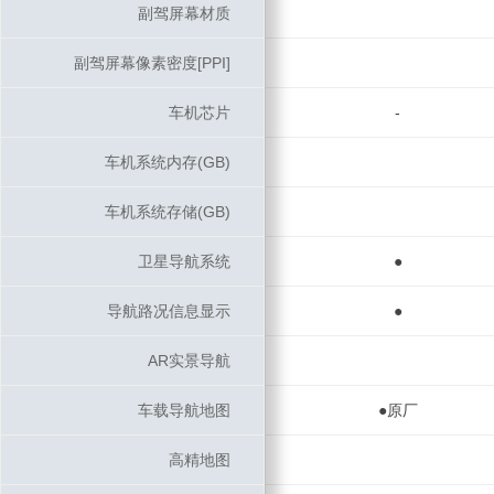
副驾屏幕材质
副驾屏幕材质
副驾屏幕像素密度[PPI]
副驾屏幕像素密度[PPI]
车机芯片
车机芯片
-
车机系统内存(GB)
车机系统内存(GB)
车机系统存储(GB)
车机系统存储(GB)
卫星导航系统
卫星导航系统
●
导航路况信息显示
导航路况信息显示
●
AR实景导航
AR实景导航
车载导航地图
车载导航地图
●原厂
高精地图
高精地图