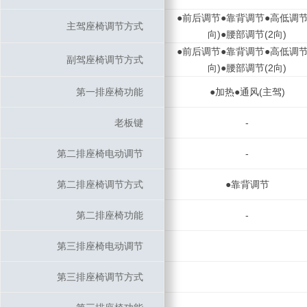
●前后调节●靠背调节●高低调节
主驾座椅调节方式
主驾座椅调节方式
向)●腰部调节(2向)
●前后调节●靠背调节●高低调节
副驾座椅调节方式
副驾座椅调节方式
向)●腰部调节(2向)
第一排座椅功能
第一排座椅功能
●加热●通风(主驾)
老板键
老板键
-
第二排座椅电动调节
第二排座椅电动调节
-
第二排座椅调节方式
第二排座椅调节方式
●靠背调节
第二排座椅功能
第二排座椅功能
-
第三排座椅电动调节
第三排座椅电动调节
第三排座椅调节方式
第三排座椅调节方式