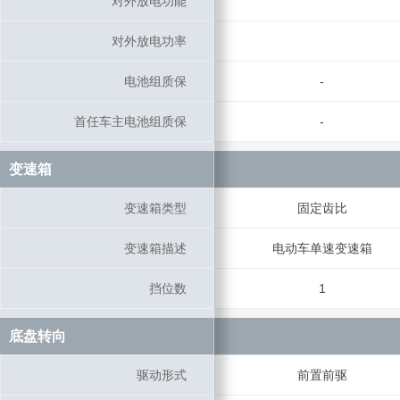
对外放电功能
对外放电功能
对外放电功率
对外放电功率
电池组质保
电池组质保
-
首任车主电池组质保
首任车主电池组质保
-
变速箱
变速箱
变速箱类型
变速箱类型
固定齿比
变速箱描述
变速箱描述
电动车单速变速箱
挡位数
挡位数
1
底盘转向
底盘转向
驱动形式
驱动形式
前置前驱