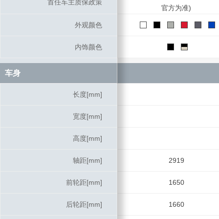
首任车主质保政策
首任车主质保政策
官方为准)
外观颜色
外观颜色
内饰颜色
内饰颜色
车身
车身
长度[mm]
长度[mm]
宽度[mm]
宽度[mm]
高度[mm]
高度[mm]
轴距[mm]
轴距[mm]
2919
前轮距[mm]
前轮距[mm]
1650
后轮距[mm]
后轮距[mm]
1660