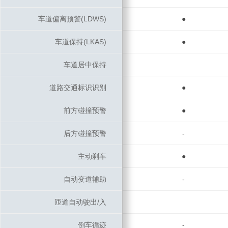
车道偏离预警(LDWS)
车道偏离预警(LDWS)
●
车道保持(LKAS)
车道保持(LKAS)
●
车道居中保持
车道居中保持
道路交通标识识别
道路交通标识识别
●
前方碰撞预警
前方碰撞预警
●
后方碰撞预警
后方碰撞预警
-
主动刹车
主动刹车
●
自动变道辅助
自动变道辅助
-
匝道自动驶出/入
匝道自动驶出/入
倒车循迹
倒车循迹
-