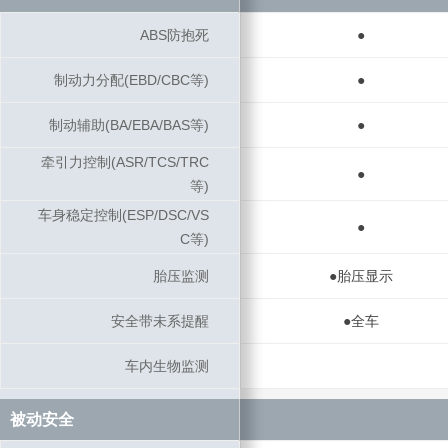
ABS防抱死
ABS防抱死
●
制动力分配(EBD/CBC等)
制动力分配(EBD/CBC等)
●
制动辅助(BA/EBA/BAS等)
制动辅助(BA/EBA/BAS等)
●
牵引力控制(ASR/TCS/TRC
牵引力控制(ASR/TCS/TRC
●
等)
等)
车身稳定控制(ESP/DSC/VS
车身稳定控制(ESP/DSC/VS
●
C等)
C等)
胎压监测
胎压监测
●胎压显示
安全带未系提醒
安全带未系提醒
●全车
车内生物监测
车内生物监测
被动安全
被动安全