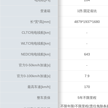
电动机[Ps]
电动机[Ps]
204
变速箱
变速箱
1挡 固定齿比
长*宽*高[mm]
长*宽*高[mm]
4879*1937*1680
CLTC纯电续航[km]
CLTC纯电续航[km]
-
WLTC纯电续航[km]
WLTC纯电续航[km]
-
NEDC纯电续航[km]
NEDC纯电续航[km]
643
官方0-50km/h加速[s]
官方0-50km/h加速[s]
-
官方0-100km/h加速[s]
官方0-100km/h加速[s]
7.9
最高车速[km/h]
最高车速[km/h]
170
整车质保
整车质保
5年不限里程
不限年限/不限里程(责任免除条