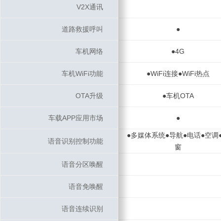
V2X通讯
V2X通讯
道路救援呼叫
道路救援呼叫
●
车机网络
车机网络
●4G
车机WiFi功能
车机WiFi功能
●WiFi连接●WiFi热点
OTA升级
OTA升级
●车机OTA
车载APP应用市场
车载APP应用市场
●
●多媒体系统●导航●电话●空调
语音识别控制功能
语音识别控制功能
窗
语音分区唤醒
语音分区唤醒
语音免唤醒
语音免唤醒
语音连续识别
语音连续识别