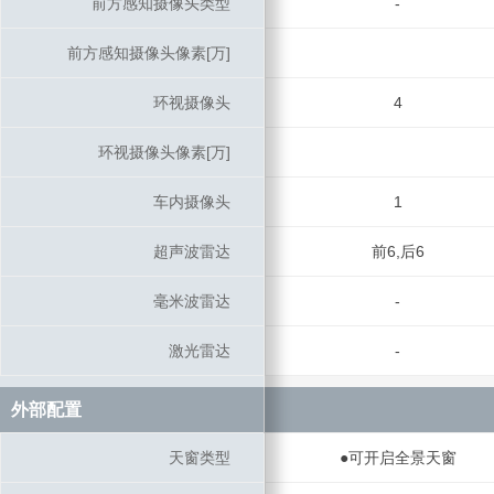
前方感知摄像头类型
前方感知摄像头类型
-
前方感知摄像头像素[万]
前方感知摄像头像素[万]
环视摄像头
环视摄像头
4
环视摄像头像素[万]
环视摄像头像素[万]
车内摄像头
车内摄像头
1
超声波雷达
超声波雷达
前6,后6
毫米波雷达
毫米波雷达
-
激光雷达
激光雷达
-
外部配置
外部配置
天窗类型
天窗类型
●可开启全景天窗