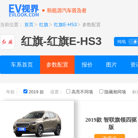
当前位置：
首页
红旗
红旗E-HS3
参数配置
红旗
-
红旗E-HS3
纯电
车系首页
参数配置
报价
图片
资
年款：
2019 款
设置：
高亮不同项
隐藏相同项
标
2019款 智联旗领四驱
版