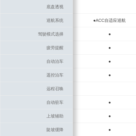
底盘透视
底盘透视
巡航系统
巡航系统
●ACC自适应巡航
驾驶模式选择
驾驶模式选择
●
疲劳提醒
疲劳提醒
●
自动泊车
自动泊车
●
遥控泊车
遥控泊车
●
远程召唤
远程召唤
自动驻车
自动驻车
●
上坡辅助
上坡辅助
●
陡坡缓降
陡坡缓降
●