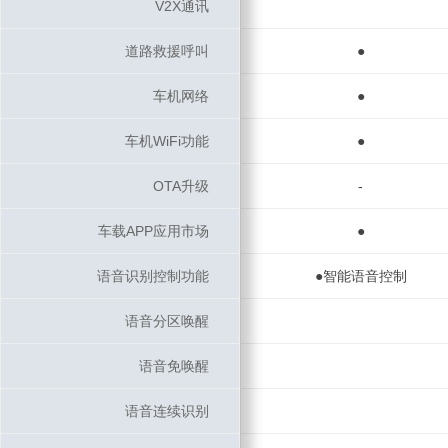
V2X通讯
V2X通讯
道路救援呼叫
道路救援呼叫
●
车机网络
车机网络
●
车机WiFi功能
车机WiFi功能
●
OTA升级
OTA升级
-
车载APP应用市场
车载APP应用市场
●
语音识别控制功能
语音识别控制功能
●智能语音控制
语音分区唤醒
语音分区唤醒
语音免唤醒
语音免唤醒
语音连续识别
语音连续识别