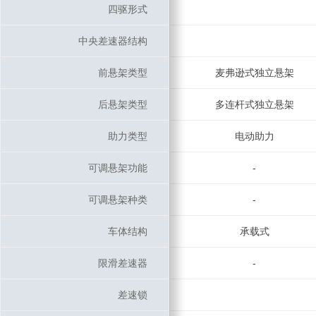
四驱形式
四驱形式
中央差速器结构
中央差速器结构
前悬架类型
前悬架类型
麦弗逊式独立悬架
后悬架类型
后悬架类型
多连杆式独立悬架
助力类型
助力类型
电动助力
可调悬架功能
可调悬架功能
-
可调悬架种类
可调悬架种类
-
车体结构
车体结构
承载式
限滑差速器
限滑差速器
-
差速锁
差速锁