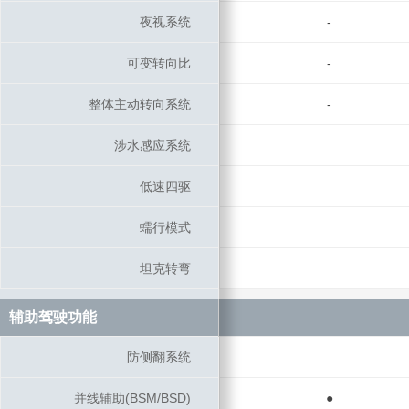
夜视系统
夜视系统
-
可变转向比
可变转向比
-
整体主动转向系统
整体主动转向系统
-
涉水感应系统
涉水感应系统
低速四驱
低速四驱
蠕行模式
蠕行模式
坦克转弯
坦克转弯
辅助驾驶功能
辅助驾驶功能
防侧翻系统
防侧翻系统
并线辅助(BSM/BSD)
并线辅助(BSM/BSD)
●