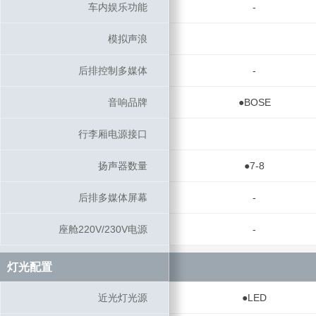
车内娱乐功能
车内娱乐功能
-
模拟声浪
模拟声浪
后排控制多媒体
后排控制多媒体
-
音响品牌
音响品牌
●BOSE
行李厢电源接口
行李厢电源接口
扬声器数量
扬声器数量
●7-8
后排多媒体屏幕
后排多媒体屏幕
-
座舱220V/230V电源
座舱220V/230V电源
-
灯光配置
灯光配置
近光灯光源
近光灯光源
●LED