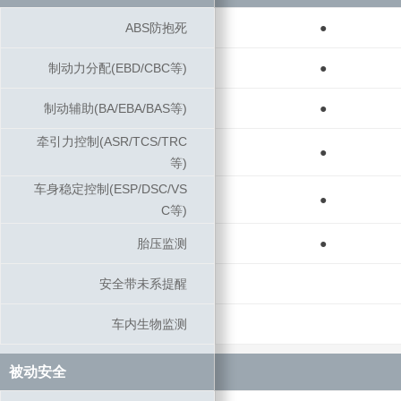
ABS防抱死
ABS防抱死
●
制动力分配(EBD/CBC等)
制动力分配(EBD/CBC等)
●
制动辅助(BA/EBA/BAS等)
制动辅助(BA/EBA/BAS等)
●
牵引力控制(ASR/TCS/TRC
牵引力控制(ASR/TCS/TRC
●
等)
等)
车身稳定控制(ESP/DSC/VS
车身稳定控制(ESP/DSC/VS
●
C等)
C等)
胎压监测
胎压监测
●
安全带未系提醒
安全带未系提醒
车内生物监测
车内生物监测
被动安全
被动安全