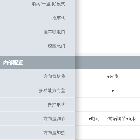
哨兵(千里眼)模式
哨兵(千里眼)模式
拖车钩
拖车钩
拖车取电口
拖车取电口
感应尾门
感应尾门
内部配置
内部配置
方向盘材质
方向盘材质
●皮质
多功能方向盘
多功能方向盘
●
换挡形式
换挡形式
方向盘调节
方向盘调节
●电动上下前后调节●记忆
方向盘加热
方向盘加热
-