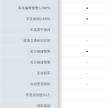
车道偏离预警(LDWS)
车道偏离预警(LDWS)
●
车道保持(LKAS)
车道保持(LKAS)
●
车道居中保持
车道居中保持
道路交通标识识别
道路交通标识识别
-
前方碰撞预警
前方碰撞预警
●
后方碰撞预警
后方碰撞预警
-
主动刹车
主动刹车
-
自动变道辅助
自动变道辅助
-
匝道自动驶出/入
匝道自动驶出/入
倒车循迹
倒车循迹