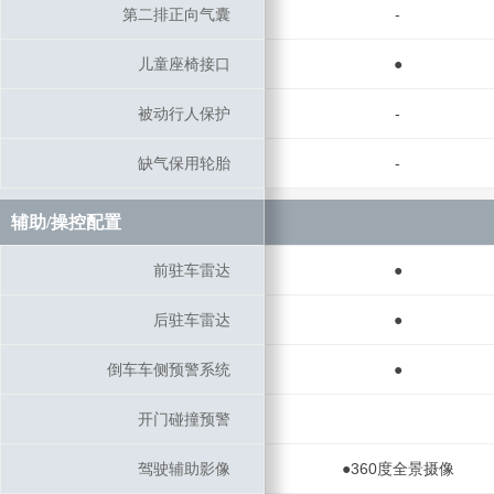
第二排正向气囊
第二排正向气囊
-
儿童座椅接口
儿童座椅接口
●
被动行人保护
被动行人保护
-
缺气保用轮胎
缺气保用轮胎
-
辅助/操控配置
辅助/操控配置
前驻车雷达
前驻车雷达
●
后驻车雷达
后驻车雷达
●
倒车车侧预警系统
倒车车侧预警系统
●
开门碰撞预警
开门碰撞预警
驾驶辅助影像
驾驶辅助影像
●360度全景摄像