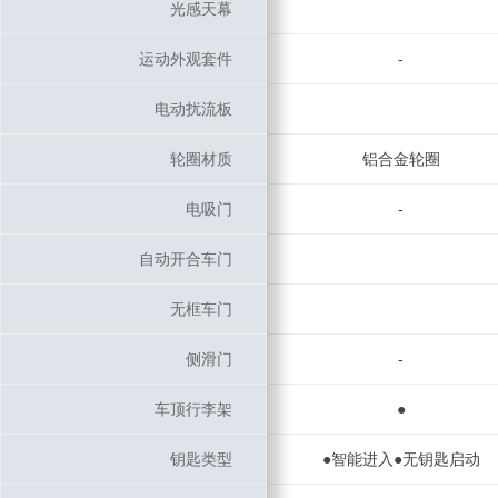
光感天幕
光感天幕
运动外观套件
运动外观套件
-
电动扰流板
电动扰流板
轮圈材质
轮圈材质
铝合金轮圈
电吸门
电吸门
-
自动开合车门
自动开合车门
无框车门
无框车门
侧滑门
侧滑门
-
车顶行李架
车顶行李架
●
钥匙类型
钥匙类型
●智能进入●无钥匙启动