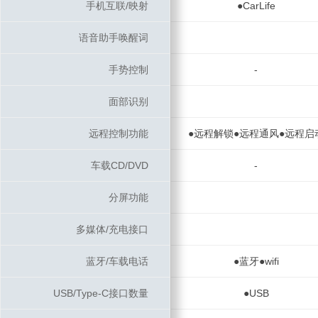
手机互联/映射
手机互联/映射
●CarLife
语音助手唤醒词
语音助手唤醒词
手势控制
手势控制
-
面部识别
面部识别
远程控制功能
远程控制功能
●远程解锁●远程通风●远程启
车载CD/DVD
车载CD/DVD
-
分屏功能
分屏功能
多媒体/充电接口
多媒体/充电接口
蓝牙/车载电话
蓝牙/车载电话
●蓝牙●wifi
USB/Type-C接口数量
USB/Type-C接口数量
●USB