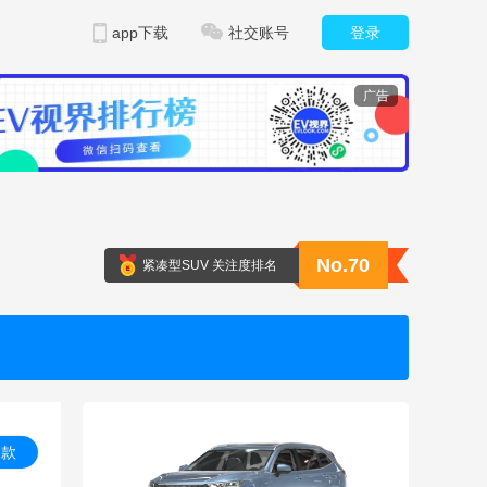
app下载
社交账号
登录
广告
No.70
紧凑型SUV 关注度排名
 款