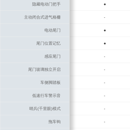
隐藏电动门把手
隐藏电动门把手
●
主动闭合式进气格栅
主动闭合式进气格栅
-
电动尾门
电动尾门
●
尾门位置记忆
尾门位置记忆
●
感应尾门
感应尾门
-
尾门玻璃独立开启
尾门玻璃独立开启
-
车侧脚踏板
车侧脚踏板
-
低速行车警示音
低速行车警示音
-
哨兵(千里眼)模式
哨兵(千里眼)模式
-
拖车钩
拖车钩
-