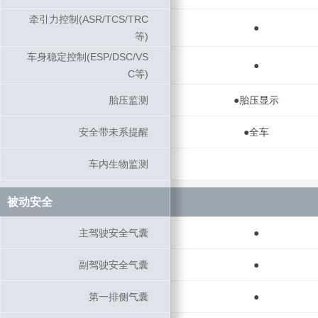
牵引力控制(ASR/TCS/TRC
牵引力控制(ASR/TCS/TRC
●
等)
等)
车身稳定控制(ESP/DSC/VS
车身稳定控制(ESP/DSC/VS
●
C等)
C等)
胎压监测
胎压监测
●胎压显示
安全带未系提醒
安全带未系提醒
●全车
车内生物监测
车内生物监测
被动安全
被动安全
主驾驶安全气囊
主驾驶安全气囊
●
副驾驶安全气囊
副驾驶安全气囊
●
第一排侧气囊
第一排侧气囊
●