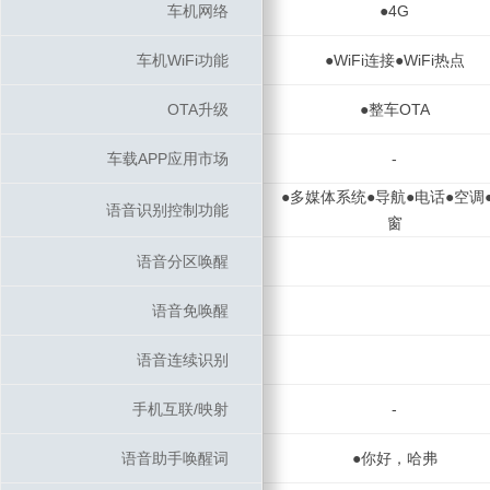
车机网络
车机网络
●4G
车机WiFi功能
车机WiFi功能
●WiFi连接●WiFi热点
OTA升级
OTA升级
●整车OTA
车载APP应用市场
车载APP应用市场
-
●多媒体系统●导航●电话●空调
语音识别控制功能
语音识别控制功能
窗
语音分区唤醒
语音分区唤醒
语音免唤醒
语音免唤醒
语音连续识别
语音连续识别
手机互联/映射
手机互联/映射
-
语音助手唤醒词
语音助手唤醒词
●你好，哈弗