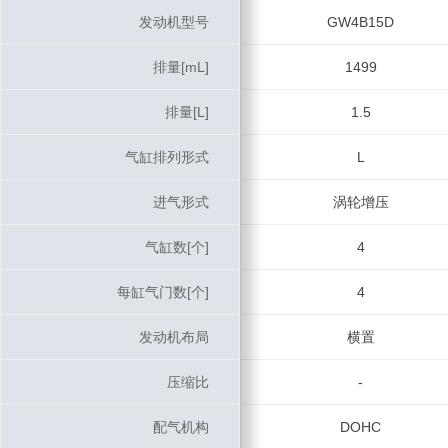
发动机型号
发动机型号
GW4B15D
排量[mL]
排量[mL]
1499
排量[L]
排量[L]
1.5
气缸排列形式
气缸排列形式
L
进气形式
进气形式
涡轮增压
气缸数[个]
气缸数[个]
4
每缸气门数[个]
每缸气门数[个]
4
发动机布局
发动机布局
横置
压缩比
压缩比
-
配气机构
配气机构
DOHC