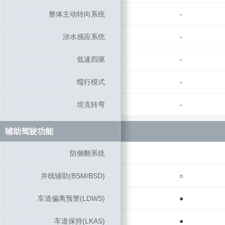
整体主动转向系统
整体主动转向系统
-
涉水感应系统
涉水感应系统
-
低速四驱
低速四驱
-
蠕行模式
蠕行模式
-
坦克转弯
坦克转弯
-
辅助驾驶功能
辅助驾驶功能
防侧翻系统
防侧翻系统
并线辅助(BSM/BSD)
并线辅助(BSM/BSD)
○
车道偏离预警(LDWS)
车道偏离预警(LDWS)
●
车道保持(LKAS)
车道保持(LKAS)
●