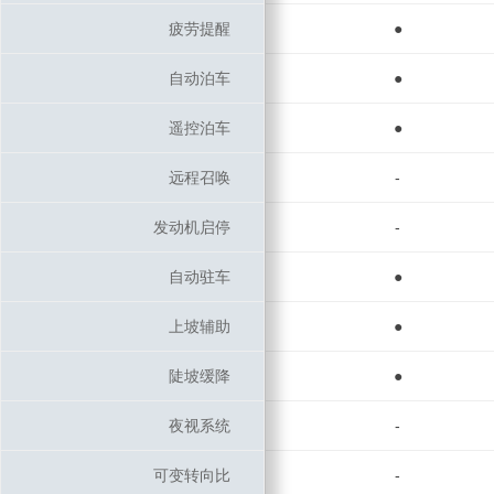
疲劳提醒
疲劳提醒
●
自动泊车
自动泊车
●
遥控泊车
遥控泊车
●
远程召唤
远程召唤
-
发动机启停
发动机启停
-
自动驻车
自动驻车
●
上坡辅助
上坡辅助
●
陡坡缓降
陡坡缓降
●
夜视系统
夜视系统
-
可变转向比
可变转向比
-