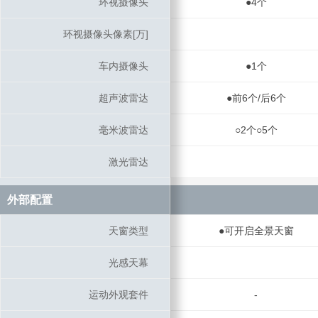
环视摄像头
环视摄像头
●4个
环视摄像头像素[万]
环视摄像头像素[万]
车内摄像头
车内摄像头
●1个
超声波雷达
超声波雷达
●前6个/后6个
毫米波雷达
毫米波雷达
○2个○5个
激光雷达
激光雷达
外部配置
外部配置
天窗类型
天窗类型
●可开启全景天窗
光感天幕
光感天幕
运动外观套件
运动外观套件
-