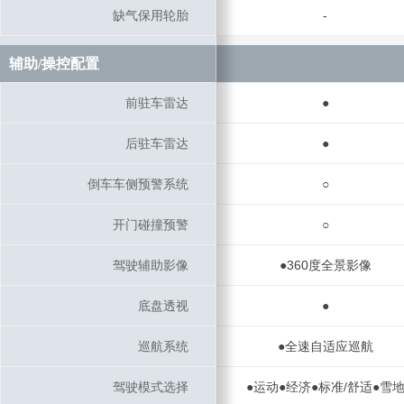
缺气保用轮胎
缺气保用轮胎
-
辅助/操控配置
辅助/操控配置
前驻车雷达
前驻车雷达
●
后驻车雷达
后驻车雷达
●
倒车车侧预警系统
倒车车侧预警系统
○
开门碰撞预警
开门碰撞预警
○
驾驶辅助影像
驾驶辅助影像
●360度全景影像
底盘透视
底盘透视
●
巡航系统
巡航系统
●全速自适应巡航
驾驶模式选择
驾驶模式选择
●运动●经济●标准/舒适●雪