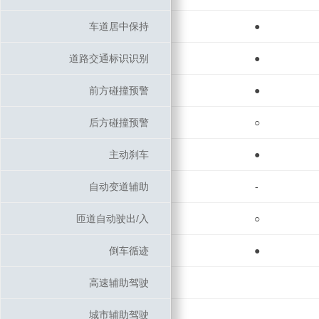
车道居中保持
车道居中保持
●
道路交通标识识别
道路交通标识识别
●
前方碰撞预警
前方碰撞预警
●
后方碰撞预警
后方碰撞预警
○
主动刹车
主动刹车
●
自动变道辅助
自动变道辅助
-
匝道自动驶出/入
匝道自动驶出/入
○
倒车循迹
倒车循迹
●
高速辅助驾驶
高速辅助驾驶
城市辅助驾驶
城市辅助驾驶