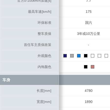
官方0-100km/h加速[s]
官方0-100km/h加速[s]
7.7
最高车速[km/h]
最高车速[km/h]
175
环保标准
环保标准
国六
整车质保
整车质保
3年或10万公里
首任车主质保政策
首任车主质保政策
-
外观颜色
外观颜色
内饰颜色
内饰颜色
车身
车身
长度[mm]
长度[mm]
4780
宽度[mm]
宽度[mm]
1890