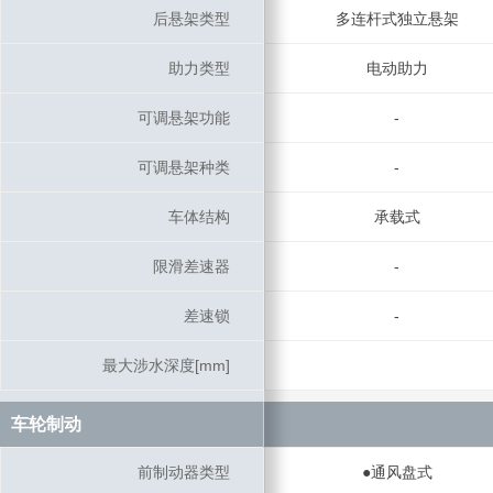
后悬架类型
后悬架类型
多连杆式独立悬架
助力类型
助力类型
电动助力
可调悬架功能
可调悬架功能
-
可调悬架种类
可调悬架种类
-
车体结构
车体结构
承载式
限滑差速器
限滑差速器
-
差速锁
差速锁
-
最大涉水深度[mm]
最大涉水深度[mm]
车轮制动
车轮制动
前制动器类型
前制动器类型
●通风盘式