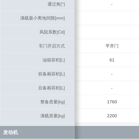
通过角[°]
通过角[°]
-
满载最小离地间隙[mm]
满载最小离地间隙[mm]
风阻系数[Cd]
风阻系数[Cd]
车门开启方式
车门开启方式
平开门
油箱容积[L]
油箱容积[L]
61
前备厢容积[L]
前备厢容积[L]
-
后备厢容积[L]
后备厢容积[L]
-
整备质量[kg]
整备质量[kg]
1760
满载质量[kg]
满载质量[kg]
2200
发动机
发动机