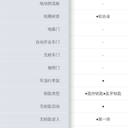
电动扰流板
电动扰流板
-
轮圈材质
轮圈材质
●铝合金
电吸门
电吸门
-
自动开合车门
自动开合车门
-
无框车门
无框车门
-
侧滑门
侧滑门
-
车顶行李架
车顶行李架
●
钥匙类型
钥匙类型
●遥控钥匙●蓝牙钥匙
无钥匙启动
无钥匙启动
●
无钥匙进入
无钥匙进入
●第一排