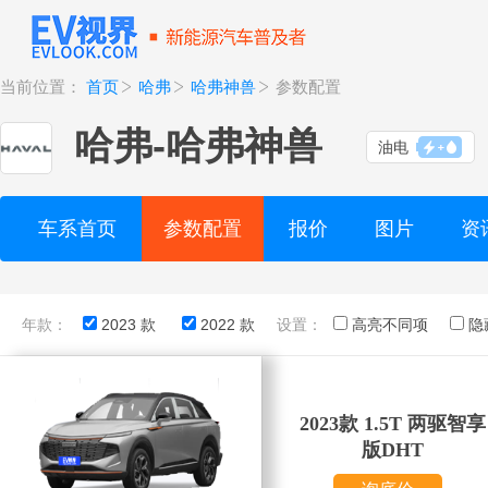
当前位置：
首页
哈弗
哈弗神兽
参数配置
哈弗
-
哈弗神兽
油电
车系首页
参数配置
报价
图片
资
年款：
2023 款
2022 款
设置：
高亮不同项
隐
2023款 1.5T 两驱智享
版DHT