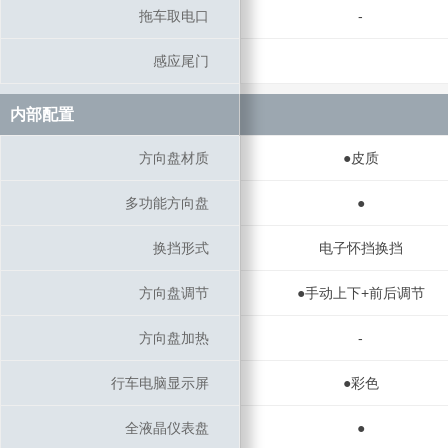
拖车取电口
拖车取电口
-
感应尾门
感应尾门
内部配置
内部配置
方向盘材质
方向盘材质
●皮质
多功能方向盘
多功能方向盘
●
换挡形式
换挡形式
电子怀挡换挡
方向盘调节
方向盘调节
●手动上下+前后调节
方向盘加热
方向盘加热
-
行车电脑显示屏
行车电脑显示屏
●彩色
全液晶仪表盘
全液晶仪表盘
●