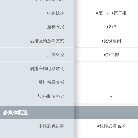
中央扶手
中央扶手
●第一排●第二排
座椅布局
座椅布局
●2+3
后排座椅放倒方式
后排座椅放倒方式
●比例放倒
后排杯架
后排杯架
●第二排
后排座椅电动放倒
后排座椅电动放倒
-
后排折叠桌板
后排折叠桌板
-
加热/制冷杯架
加热/制冷杯架
-
多媒体配置
多媒体配置
中控彩色屏幕
中控彩色屏幕
●触控式液晶屏