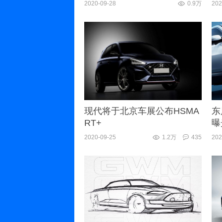
版
2020-09-28
0.9万
202
现代将于北京车展公布HSMA
东
RT+
曝
2020-09-25
1.2万
435
202