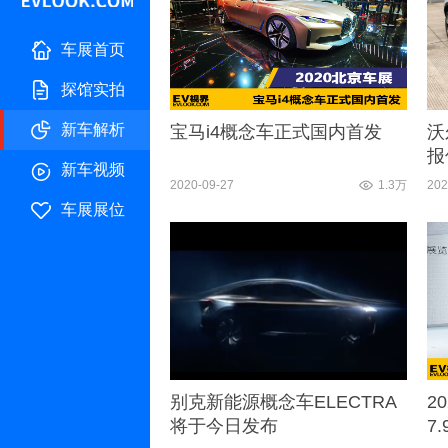
车展首页
探馆实拍
新车解析
宝马i4概念车正式国内首发
沃
报
新车视频
车
2020-09-27
1.3万
202
车展展位
别克新能源概念车ELECTRA
2
将于今日发布
7