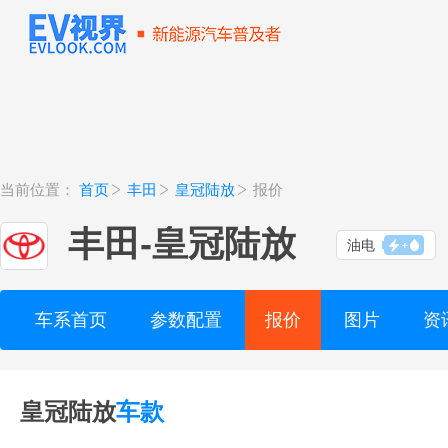
当前位置：
首页
丰田
皇冠陆放
报价
丰田
-
皇冠陆放
油电
车系首页
参数配置
报价
图片
资
皇冠陆放
车款