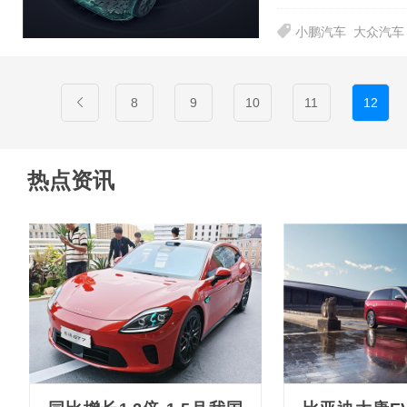
小鹏汽车
大众汽车
8
9
10
11
12
热点资讯