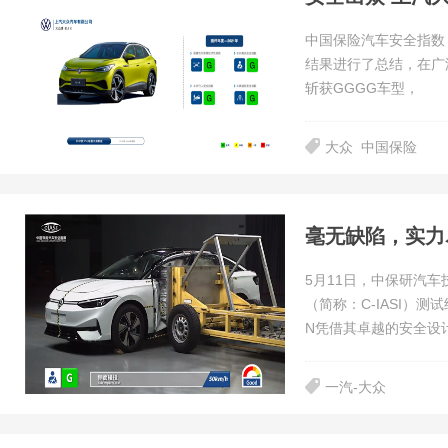
中国保险汽车安全指数（C
结果进行了总结，在广泛
斩获GGGG车型，
大众
中国保险
5月11日，中保研汽
（简称：C-IASI）测
N凭借其卓越的安全设
一汽-大众