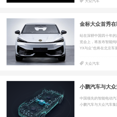
大众汽车
金标大众首秀在
站在深耕中国四十年的
览会上，将发布智能纯
YX与众”也将在北京车
大众汽车
中国领先的智能电动汽
小鹏汽车与大众汽车集