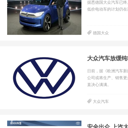
据悉德国大众汽车已终
低价电动车的计划仍在
德国大众
大众汽车放缓纯
日前，据《欧洲汽车新
公司或将生产、销售更
直决心满满。
大众汽车