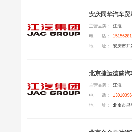
安庆同华汽车贸
主营品牌：
江淮
电 话：
15156281
地 址：
安庆市开
北京捷运德盛汽
主营品牌：
江淮
电 话：
13910396
地 址：
北京市昌