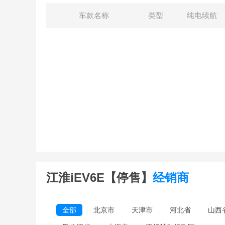
车款名称
类型
纯电续航
江淮iEV6E【停售】
经销商
全部
北京市
天津市
河北省
山西