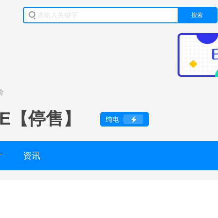
搜索
价
6E【停售】
纯电
片
资讯