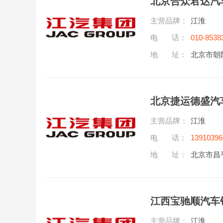
北京合众君达汽
主营品牌：
江淮
电 话：
010-8538
地 址：
北京市朝
北京捷运德盛汽
主营品牌：
江淮
电 话：
13910396
地 址：
北京市昌
江西宝驰顺汽车
主营品牌：
江淮