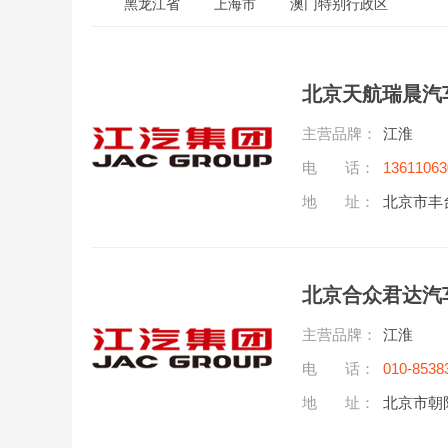
黑龙江省
上海市
澳门特别行政区
北京天航瑞晨汽
主营品牌：
江淮
电 话：
13611063
地 址：
北京市丰
北京合众君达汽
主营品牌：
江淮
电 话：
010-8538
地 址：
北京市朝