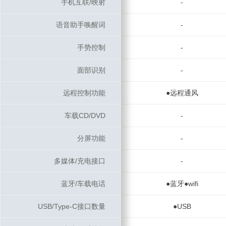
手机互联/映射
手机互联/映射
-
语音助手唤醒词
语音助手唤醒词
-
手势控制
手势控制
-
面部识别
面部识别
-
远程控制功能
远程控制功能
●远程通风
车载CD/DVD
车载CD/DVD
-
分屏功能
分屏功能
-
多媒体/充电接口
多媒体/充电接口
-
蓝牙/车载电话
蓝牙/车载电话
●蓝牙●wifi
USB/Type-C接口数量
USB/Type-C接口数量
●USB