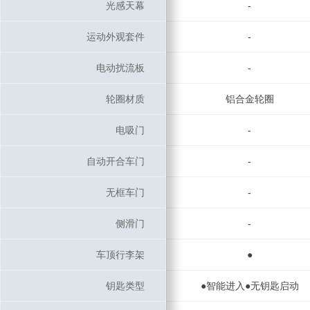
光感天幕
光感天幕
-
运动外观套件
运动外观套件
-
电动扰流板
电动扰流板
-
轮圈材质
轮圈材质
铝合金轮圈
电吸门
电吸门
-
自动开合车门
自动开合车门
-
无框车门
无框车门
-
侧滑门
侧滑门
-
车顶行李架
车顶行李架
●
钥匙类型
钥匙类型
●智能进入●无钥匙启动