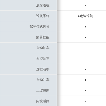
底盘透视
底盘透视
-
巡航系统
巡航系统
●定速巡航
驾驶模式选择
驾驶模式选择
●
疲劳提醒
疲劳提醒
-
自动泊车
自动泊车
-
遥控泊车
遥控泊车
-
远程召唤
远程召唤
-
自动驻车
自动驻车
●
上坡辅助
上坡辅助
●
陡坡缓降
陡坡缓降
-