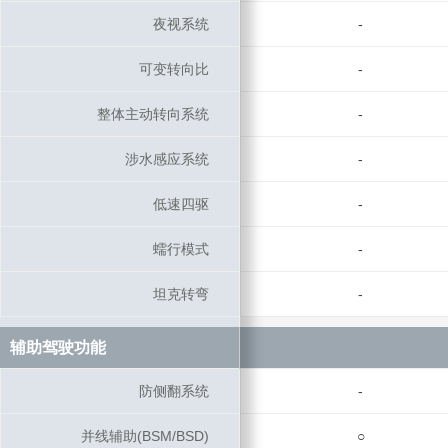
夜视系统
夜视系统
-
可变转向比
可变转向比
-
整体主动转向系统
整体主动转向系统
-
涉水感应系统
涉水感应系统
-
低速四驱
低速四驱
-
蠕行模式
蠕行模式
-
坦克转弯
坦克转弯
-
辅助驾驶功能
辅助驾驶功能
防侧翻系统
防侧翻系统
-
并线辅助(BSM/BSD)
并线辅助(BSM/BSD)
○