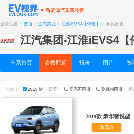
当前位置：
首页
江汽集团
江淮iEVS4【停售】
参数配置
江汽集团
-
江淮iEVS4
车系首页
参数配置
报价
图片
资
年款：
2019 款
设置：
高亮不同项
隐藏相同项
标
2019款 豪华智悦型
询底价