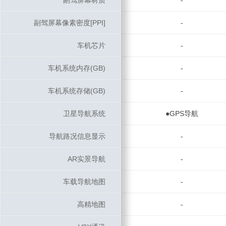
副驾屏幕材质
副驾屏幕材质
-
副驾屏幕像素密度[PPI]
副驾屏幕像素密度[PPI]
-
车机芯片
车机芯片
-
车机系统内存(GB)
车机系统内存(GB)
-
车机系统存储(GB)
车机系统存储(GB)
-
卫星导航系统
卫星导航系统
●GPS导航
导航路况信息显示
导航路况信息显示
-
AR实景导航
AR实景导航
-
车载导航地图
车载导航地图
-
高精地图
高精地图
-