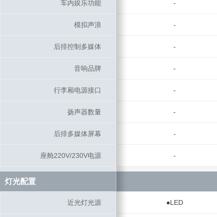
车内娱乐功能
车内娱乐功能
-
模拟声浪
模拟声浪
-
后排控制多媒体
后排控制多媒体
-
音响品牌
音响品牌
-
行李厢电源接口
行李厢电源接口
-
扬声器数量
扬声器数量
-
后排多媒体屏幕
后排多媒体屏幕
-
座舱220V/230V电源
座舱220V/230V电源
-
灯光配置
灯光配置
近光灯光源
近光灯光源
●LED