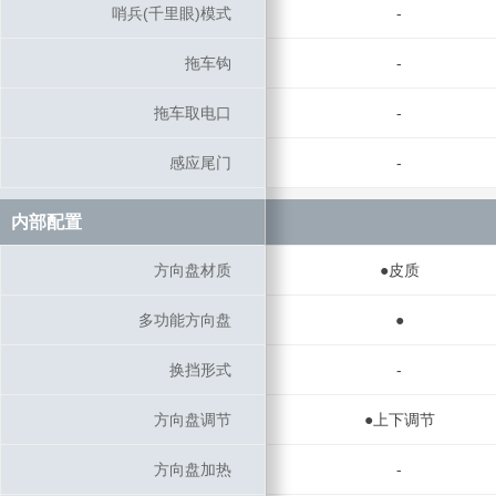
哨兵(千里眼)模式
哨兵(千里眼)模式
-
拖车钩
拖车钩
-
拖车取电口
拖车取电口
-
感应尾门
感应尾门
-
内部配置
内部配置
方向盘材质
方向盘材质
●皮质
多功能方向盘
多功能方向盘
●
换挡形式
换挡形式
-
方向盘调节
方向盘调节
●上下调节
方向盘加热
方向盘加热
-