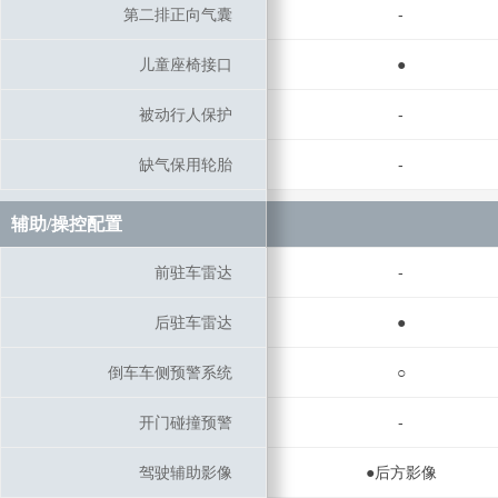
第二排正向气囊
第二排正向气囊
-
儿童座椅接口
儿童座椅接口
●
被动行人保护
被动行人保护
-
缺气保用轮胎
缺气保用轮胎
-
辅助/操控配置
辅助/操控配置
前驻车雷达
前驻车雷达
-
后驻车雷达
后驻车雷达
●
倒车车侧预警系统
倒车车侧预警系统
○
开门碰撞预警
开门碰撞预警
-
驾驶辅助影像
驾驶辅助影像
●后方影像