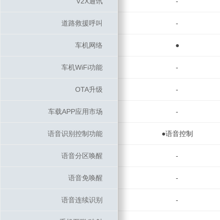
V2X通讯
V2X通讯
-
道路救援呼叫
道路救援呼叫
-
车机网络
车机网络
●
车机WiFi功能
车机WiFi功能
-
OTA升级
OTA升级
-
车载APP应用市场
车载APP应用市场
-
语音识别控制功能
语音识别控制功能
●语音控制
语音分区唤醒
语音分区唤醒
-
语音免唤醒
语音免唤醒
-
语音连续识别
语音连续识别
-