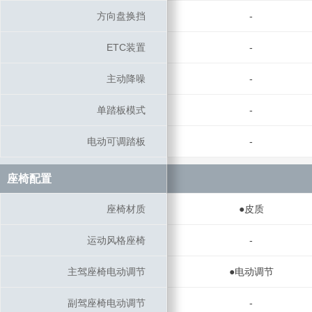
方向盘换挡
方向盘换挡
-
ETC装置
ETC装置
-
主动降噪
主动降噪
-
单踏板模式
单踏板模式
-
电动可调踏板
电动可调踏板
-
座椅配置
座椅配置
座椅材质
座椅材质
●皮质
运动风格座椅
运动风格座椅
-
主驾座椅电动调节
主驾座椅电动调节
●电动调节
副驾座椅电动调节
副驾座椅电动调节
-