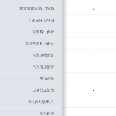
车道偏离预警(LDWS)
车道偏离预警(LDWS)
○
车道保持(LKAS)
车道保持(LKAS)
○
车道居中保持
车道居中保持
-
道路交通标识识别
道路交通标识识别
-
前方碰撞预警
前方碰撞预警
○
后方碰撞预警
后方碰撞预警
-
主动刹车
主动刹车
-
自动变道辅助
自动变道辅助
-
匝道自动驶出/入
匝道自动驶出/入
-
倒车循迹
倒车循迹
-