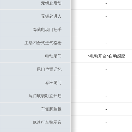
无钥匙启动
无钥匙启动
-
无钥匙进入
无钥匙进入
-
隐藏电动门把手
隐藏电动门把手
-
主动闭合式进气格栅
主动闭合式进气格栅
-
电动尾门
电动尾门
○电动开合○自动感应
尾门位置记忆
尾门位置记忆
-
感应尾门
感应尾门
-
尾门玻璃独立开启
尾门玻璃独立开启
-
车侧脚踏板
车侧脚踏板
-
低速行车警示音
低速行车警示音
-