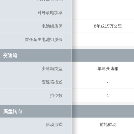
对外放电功率
对外放电功率
-
电池组质保
电池组质保
8年或15万公里
首任车主电池组质保
首任车主电池组质保
-
变速箱
变速箱
变速箱类型
变速箱类型
单速变速箱
变速箱描述
变速箱描述
-
挡位数
挡位数
1
底盘转向
底盘转向
驱动形式
驱动形式
前轮驱动