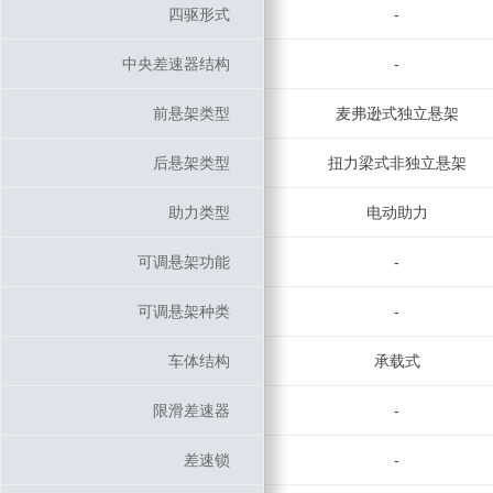
四驱形式
四驱形式
-
中央差速器结构
中央差速器结构
-
前悬架类型
前悬架类型
麦弗逊式独立悬架
后悬架类型
后悬架类型
扭力梁式非独立悬架
助力类型
助力类型
电动助力
可调悬架功能
可调悬架功能
-
可调悬架种类
可调悬架种类
-
车体结构
车体结构
承载式
限滑差速器
限滑差速器
-
差速锁
差速锁
-