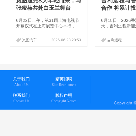
岚图追光S为年轻而来，与
吉利远程与
张凌赫共赴白玉兰舞台
合作 将累计投
bovan
6月22日上午，第31届上海电视节
6月18日，202
开幕仪式在上海展览中心举行，青
天，吉利远程新能
年演员张凌赫受邀担任本届上海电
出行达成战略合作
视节“白玉兰青年推广大使”。岚图
ovan规模化落地。
岚图汽车
2026-06-23 20:53
吉利远程
汽车将成为本届上海电视节的指定
用车，全新车型岚图追光S也将于6
月26日在“白玉兰绽放”颁奖典礼上
正式亮相。
关于我们
精英招聘
About Us
Elite Recruitment
联系我们
版权声明
Contact Us
Copyright Notice
Copyright