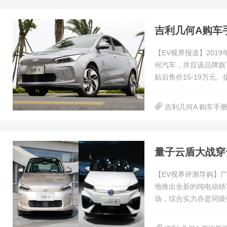
吉利几何A购车
【EV视界报道】201
何汽车，并且该品牌旗
贴后售价15-19万元
吉利几何A 购车手
量子云盾大战穿云
【EV视界评测导购】
地推出全新的纯电动轿车
场，综合实力亦是同级