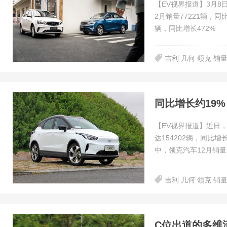
【EV视界报道】3月8
2月销量77221辆，同
辆，同比增长472%
吉利 几何 领克 销
同比增长约19% 
【EV视界报道】近日，
达154202辆，同比
中，领克汽车12月销量
吉利 几何 领克 销
C位出道的多维