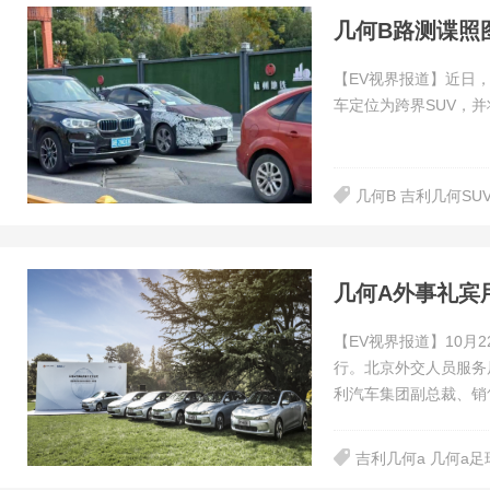
几何B路测谍照
【EV视界报道】近日
车定位为跨界SUV，
几何B 吉利几何SUV
几何A外事礼宾
【EV视界报道】10月
行。北京外交人员服务
利汽车集团副总裁、销
吉利几何a 几何a足