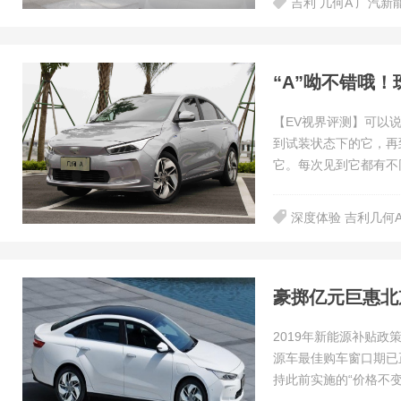
吉利 几何A 广汽新能源
“A”呦不错哦
【EV视界评测】可以
到试装状态下的它，再
它。每次见到它都有不
深度体验 吉利几何
豪掷亿元巨惠北
2019年新能源补贴政
源车最佳购车窗口期已
持此前实施的“价格不